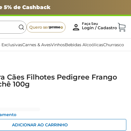
 e 5% de Cashback
Quero ser
 Exclusivas
Carnes & Aves
Vinhos
Bebidas Alcoólicas
Churrasco
a Cães Filhotes Pedigree Frango
chê 100g
gamento
ADICIONAR AO CARRINHO