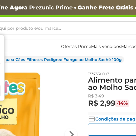
ine Agora
Prezunic Prime
• Ganhe Frete Grátis
ui por produto e/ou marca...
ais buscados
Ofertas Prime
Mais vendidos
Marcas
to para Cães Filhotes Pedigree Frango ao Molho Sachê 100g
1337350003
Alimento par
ao Molho Sa
o
R$
3
,
49
R$
2
,
99
-
14%
Condições de pa
igiênico