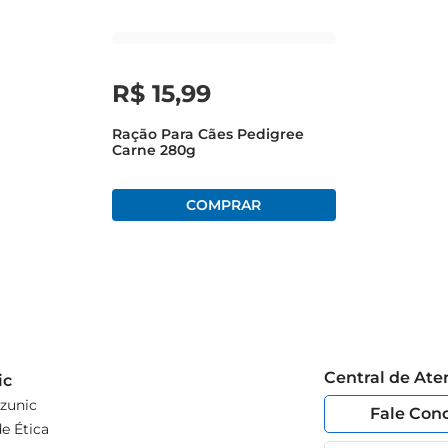
R$
15
,
99
Ração Para Cães Pedigree
Carne 280g
Central de At
ic
zunic
Fale Con
e Ética