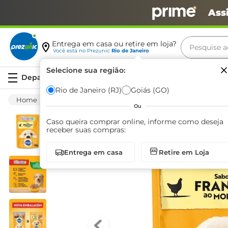
Ass
Pesquise aq
Entrega em casa ou retire em loja?
Você está no
Prezunic
Rio de Janeiro
Termos m
Selecione sua região:
Serviços
carne
Rio de Janeiro (RJ)
Goiás (GO)
Pet Shop
Cães
Alimentação
Alimen
leite
Ou
café
Caso queira comprar online, informe como deseja
receber suas compras:
queijo
Entrega em casa
Retire em Loja
biscoit
azeite
arroz
iogurte
papel h