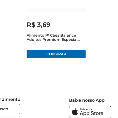
R$
3
,
69
Alimento P/ Cães Balance
Adultos Premium Especial
Carne E Vegetais Ao Molho
Sachê 85g
endimento
Baixe nosso App
osco