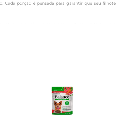
. Cada porção é pensada para garantir que seu filhote 
antem uma refeição saborosa e nutritiva. A textura e o 
so e divertido.

 da visão do seu filhote. Além disso, a presença de 
gree, você pode ter a certeza de que está oferecendo o 
 e saudável.