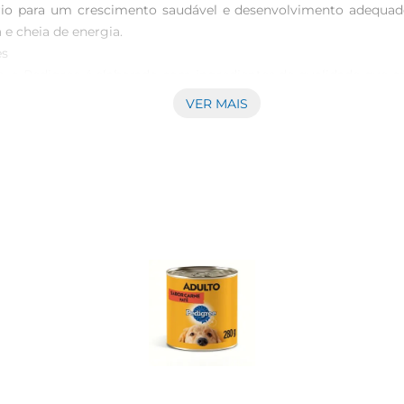
rio para um crescimento saudável e desenvolvimento adequado
e cheia de energia.

  

 o Pedigree é elaborado com ingredientes de qualidade que gar
 do seu filhote, tornando a hora da refeição um momento prazero
VER MAIS
 

que contribui para o desenvolvimento saudável do cérebro e
, proporcionando uma defesa natural contra doenças. Com Pedi
u filhote uma nutrição de qualidade, ajudandoo a crescer forte