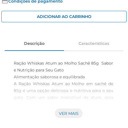
iogurte
Condições de pagamento
papel higiênico
ADICIONAR AO CARRINHO
cerveja
Descrição
Características
Ração Whiskas Atum ao Molho Sachê 85g  Sabor 
e Nutrição para Seu Gato

Alimentação saborosa e equilibrada  

A Ração Whiskas Atum ao Molho em sachê de 
85g é uma opção deliciosa e nutritiva para o seu 
gato. Com um sabor irresistível de atum, essa 
ração é perfeita para agradar até os felinos mais 
exigentes. A textura suculenta e o molho 
VER MAIS
saboroso tornam cada refeição uma experiência 
prazerosa, garantindo que seu amigo de quatro 