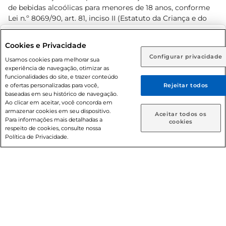
de bebidas alcoólicas para menores de 18 anos, conforme
Lei n.º 8069/90, art. 81, inciso II (Estatuto da Criança e do
Adolescente). Preços e condições exclusivos para o
www.prezunic.com.br
, podendo sofrer alterações sem aviso
Selecione sua região:
Cookies e Privacidade
prévio. O valor mínimo para as compras on-line é de R$
Configurar privacidade
Rio de Janeiro (RJ)
Goiás (GO)
Usamos cookies para melhorar sua
80,00.
experiência de navegação, otimizar as
Ou
funcionalidades do site, e trazer conteúdo
e ofertas personalizadas para você,
Rejeitar todos
Caso queira comprar online, informe como deseja receber
baseadas em seu histórico de navegação.
suas compras:
Ao clicar em aceitar, você concorda em
armazenar cookies em seu dispositivo.
© 2026 Copyright. Todos os direitos
Aceitar todos os
Para informações mais detalhadas a
Entrega em casa
Retire em Loja
cookies
reservados Prezunic.
respeito de cookies, consulte nossa
Política de Privacidade.
Cencosud Brasil Comercial SA.CNPJ sob n° 39.346.861/0350-
38 . Sediada na Av. das Nações Unidas, 12.995, 21º andar, CEP:
04.578-000, Bairro Brooklin Paulista, na cidade de São Paulo
- SP.