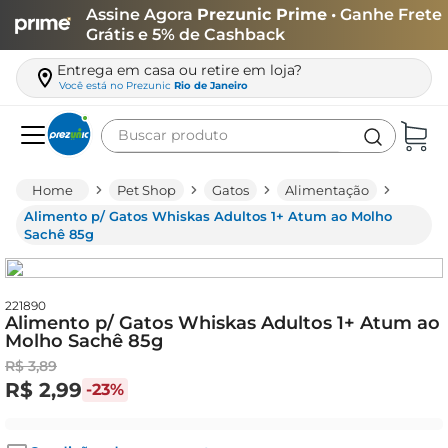
Assine Agora
Prezunic Prime
• Ganhe Frete
Grátis e 5% de Cashback
Entrega em casa ou retire em loja?
Você está no
Prezunic
Rio de Janeiro
Buscar produto
Termos mais buscados
Pet Shop
Gatos
Alimentação
carne
Alimento p/ Gatos Whiskas Adultos 1+ Atum ao Molho
Sachê 85g
leite
café
221890
queijo
Alimento p/ Gatos Whiskas Adultos 1+ Atum ao
Molho Sachê 85g
arroz
R$
3
,
89
biscoito
R$
2
,
99
-
23%
azeite