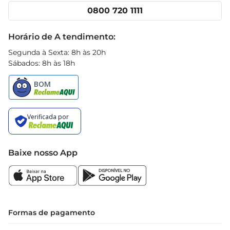
Cencosud Media
Clube Prezunic
0800 720 1111
Receitas
Black Friday
Horário de A tendimento:
Segunda à Sexta: 8h às 20h
Sábados: 8h às 18h
Baixe nosso App
Formas de pagamento