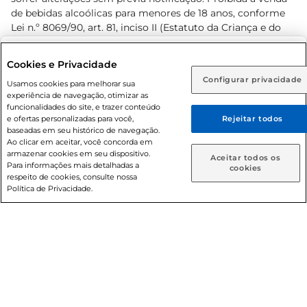
de bebidas alcoólicas para menores de 18 anos, conforme
Lei n.º 8069/90, art. 81, inciso II (Estatuto da Criança e do
Adolescente). Preços e condições exclusivos para o
www.prezunic.com.br
, podendo sofrer alterações sem aviso
Selecione sua região:
Cookies e Privacidade
prévio. O valor mínimo para as compras on-line é de R$
Configurar privacidade
Rio de Janeiro (RJ)
Goiás (GO)
Usamos cookies para melhorar sua
80,00.
experiência de navegação, otimizar as
Ou
funcionalidades do site, e trazer conteúdo
e ofertas personalizadas para você,
Rejeitar todos
Caso queira comprar online, informe como deseja receber
baseadas em seu histórico de navegação.
suas compras:
Ao clicar em aceitar, você concorda em
armazenar cookies em seu dispositivo.
© 2026 Copyright. Todos os direitos
Aceitar todos os
Para informações mais detalhadas a
Entrega em casa
Retire em Loja
cookies
reservados Prezunic.
respeito de cookies, consulte nossa
Política de Privacidade.
Cencosud Brasil Comercial SA.CNPJ sob n° 39.346.861/0350-
38 . Sediada na Av. das Nações Unidas, 12.995, 21º andar, CEP:
04.578-000, Bairro Brooklin Paulista, na cidade de São Paulo
- SP.