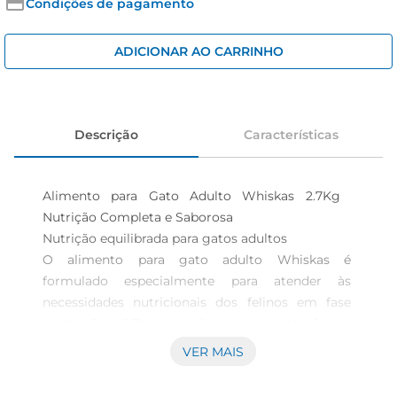
iogurte
Condições de pagamento
papel higiênico
ADICIONAR AO CARRINHO
cerveja
Descrição
Características
Alimento para Gato Adulto Whiskas 2.7Kg  
Nutrição Completa e Saborosa

Nutrição equilibrada para gatos adultos  

O alimento para gato adulto Whiskas é 
formulado especialmente para atender às 
necessidades nutricionais dos felinos em fase 
adulta. Com 2.7Kg de ração, este produto oferece 
uma combinação perfeita de nutrientes 
VER MAIS
essenciais que ajudam a manter a saúde e o 
bemestar do seu gato. Com ingredientes de alta 