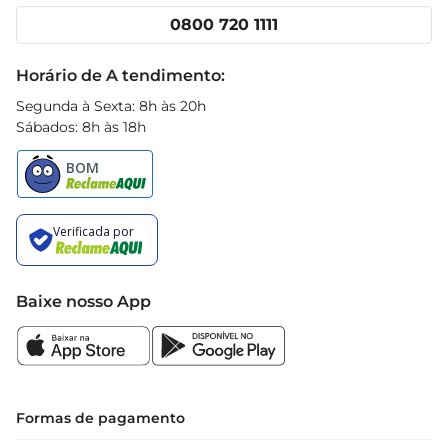
Cencosud Media
Clube Prezunic
0800 720 1111
Receitas
Black Friday
Horário de A tendimento:
Segunda à Sexta: 8h às 20h
Sábados: 8h às 18h
Baixe nosso App
Formas de pagamento