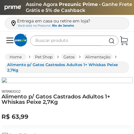
Assine Agora
Prezunic Prime
• Ganhe Frete
Grátis e 5% de Cashback
Entrega em casa ou retire em loja?
Você está no
Prezunic
Rio de Janeiro
Buscar produto
Termos mais buscados
Pet Shop
Gatos
Alimentação
carne
Alimento p/ Gatos Castrados Adultos 1+ Whiskas Peixe
2,7Kg
leite
café
1819961002
queijo
Alimento p/ Gatos Castrados Adultos 1+
Whiskas Peixe 2,7Kg
biscoito
azeite
R$
63
,
99
arroz