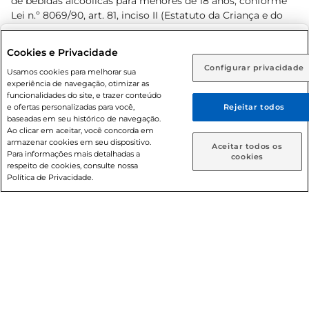
de bebidas alcoólicas para menores de 18 anos, conforme
Lei n.º 8069/90, art. 81, inciso II (Estatuto da Criança e do
Adolescente). Preços e condições exclusivos para o
www.prezunic.com.br
, podendo sofrer alterações sem aviso
Selecione sua região:
Cookies e Privacidade
prévio. O valor mínimo para as compras on-line é de R$
Configurar privacidade
Rio de Janeiro (RJ)
Goiás (GO)
Usamos cookies para melhorar sua
80,00.
experiência de navegação, otimizar as
Ou
funcionalidades do site, e trazer conteúdo
e ofertas personalizadas para você,
Rejeitar todos
Caso queira comprar online, informe como deseja receber
baseadas em seu histórico de navegação.
suas compras:
Ao clicar em aceitar, você concorda em
armazenar cookies em seu dispositivo.
© 2026 Copyright. Todos os direitos
Aceitar todos os
Para informações mais detalhadas a
Entrega em casa
Retire em Loja
cookies
reservados Prezunic.
respeito de cookies, consulte nossa
Política de Privacidade.
Cencosud Brasil Comercial SA.CNPJ sob n° 39.346.861/0350-
38 . Sediada na Av. das Nações Unidas, 12.995, 21º andar, CEP:
04.578-000, Bairro Brooklin Paulista, na cidade de São Paulo
- SP.