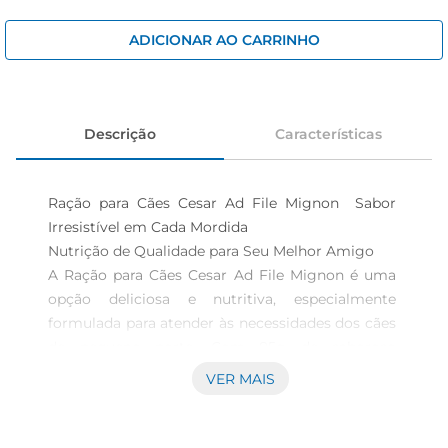
iogurte
papel higiênico
ADICIONAR AO CARRINHO
cerveja
Descrição
Características
Ração para Cães Cesar Ad File Mignon  Sabor 
Irresistível em Cada Mordida

Nutrição de Qualidade para Seu Melhor Amigo  

A Ração para Cães Cesar Ad File Mignon é uma 
opção deliciosa e nutritiva, especialmente 
formulada para atender às necessidades dos cães 
de pequeno porte. Com 85g de saboroso 
conteúdo, essa ração é ideal para proporcionar 
VER MAIS
uma refeição equilibrada e cheia de energia. Cada 
sachê é preparado com ingredientes 
selecionados, garantindo que seu pet receba o 