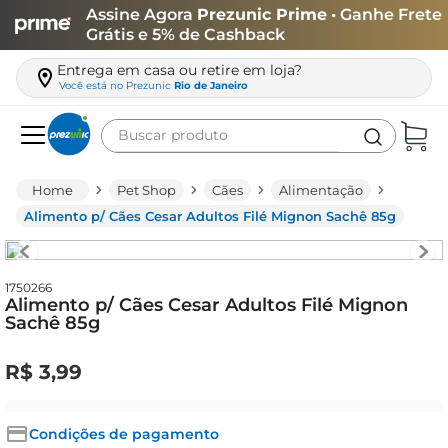
Assine Agora
Prezunic Prime
• Ganhe Frete
Grátis e 5% de Cashback
Entrega em casa ou retire em loja?
Você está no
Prezunic
Rio de Janeiro
Buscar produto
Termos mais buscados
Pet Shop
Cães
Alimentação
carne
Alimento p/ Cães Cesar Adultos Filé Mignon Sachê 85g
leite
café
1750266
Alimento p/ Cães Cesar Adultos Filé Mignon
queijo
Sachê 85g
arroz
R$
3
,
99
biscoito
azeite
Condições de pagamento