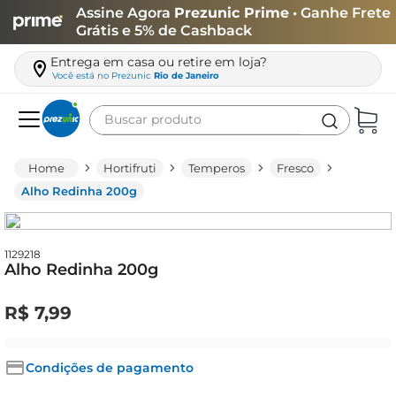
Assine Agora
Prezunic Prime
• Ganhe Frete
Grátis e 5% de Cashback
Entrega em casa ou retire em loja?
Você está no
Prezunic
Rio de Janeiro
Buscar produto
Termos mais buscados
Hortifruti
Temperos
Fresco
carne
Alho Redinha 200g
leite
café
1129218
Alho Redinha 200g
queijo
biscoito
R$
7
,
99
azeite
arroz
Condições de pagamento