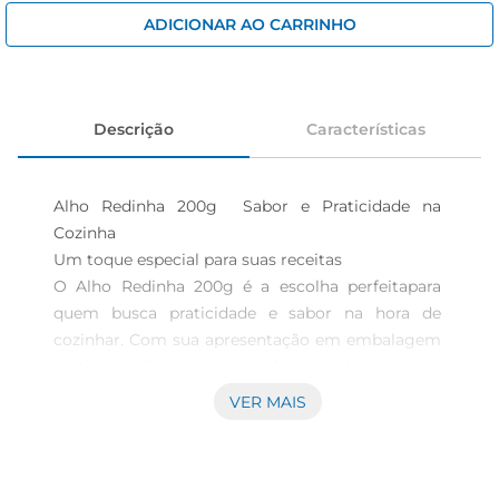
iogurte
ADICIONAR AO CARRINHO
papel higiênico
cerveja
Descrição
Características
Alho Redinha 200g  Sabor e Praticidade na 
Cozinha

Um toque especial para suas receitas  

O Alho Redinha 200g é a escolha perfeitapara 
quem busca praticidade e sabor na hora de 
cozinhar. Com sua apresentação em embalagem 
prática, o alho já vem picado e pronto para uso, 
facilitando o preparo de diversos pratos. Ideal 
VER MAIS
para temperar carnes, molhos, sopas e saladas, 
ele traz um sabor marcante que realça o gosto 
dos alimentos, tornando suas refeições ainda 