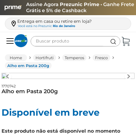
Assine Agora
Prezunic Prime
• Ganhe Frete
Grátis e 5% de Cashback
Entrega em casa ou retire em loja?
Você está no
Prezunic
Rio de Janeiro
Buscar produto
Termos mais buscados
Hortifruti
Temperos
Fresco
carne
Alho em Pasta 200g
leite
café
1770742
Alho em Pasta 200g
queijo
azeite
Disponível em breve
biscoito
arroz
Este produto não está disponível no momento