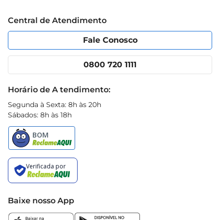
Trabalhe conosco
Blog Prezunic
Central de Atendimento
Política de Privacidade
Código de Ética
Portal do fornecedor
Encartes
Fale Conosco
Nossas lojas
App Prezunic
Cencosud Media
Clube Prezunic
0800 720 1111
Receitas
Black Friday
Horário de A tendimento:
Segunda à Sexta: 8h às 20h
Sábados: 8h às 18h
Baixe nosso App