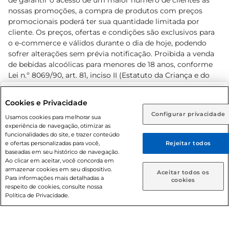
de garantir o acesso de um maior número de clientes as
nossas promoções, a compra de produtos com preços
promocionais poderá ter sua quantidade limitada por
cliente. Os preços, ofertas e condições são exclusivos para
o e-commerce e válidos durante o dia de hoje, podendo
sofrer alterações sem prévia notificação. Proibida a venda
de bebidas alcoólicas para menores de 18 anos, conforme
Lei n.º 8069/90, art. 81, inciso II (Estatuto da Criança e do
Adolescente). Preços e condições exclusivos para o
www.prezunic.com.br
, podendo sofrer alterações sem aviso
Selecione sua região:
Cookies e Privacidade
prévio. O valor mínimo para as compras on-line é de R$
Configurar privacidade
Rio de Janeiro (RJ)
Goiás (GO)
Usamos cookies para melhorar sua
80,00.
experiência de navegação, otimizar as
Ou
funcionalidades do site, e trazer conteúdo
e ofertas personalizadas para você,
Rejeitar todos
Caso queira comprar online, informe como deseja receber
baseadas em seu histórico de navegação.
suas compras:
Ao clicar em aceitar, você concorda em
armazenar cookies em seu dispositivo.
© 2026 Copyright. Todos os direitos
Aceitar todos os
Para informações mais detalhadas a
Entrega em casa
Retire em Loja
cookies
reservados Prezunic.
respeito de cookies, consulte nossa
Política de Privacidade.