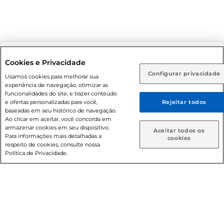
Selecione sua região:
Cookies e Privacidade
Configurar privacidade
Rio de Janeiro (RJ)
Goiás (GO)
Usamos cookies para melhorar sua
experiência de navegação, otimizar as
Ou
funcionalidades do site, e trazer conteúdo
e ofertas personalizadas para você,
Rejeitar todos
Caso queira comprar online, informe como deseja receber
baseadas em seu histórico de navegação.
suas compras:
Ao clicar em aceitar, você concorda em
armazenar cookies em seu dispositivo.
Aceitar todos os
Para informações mais detalhadas a
Entrega em casa
Retire em Loja
cookies
respeito de cookies, consulte nossa
Política de Privacidade.