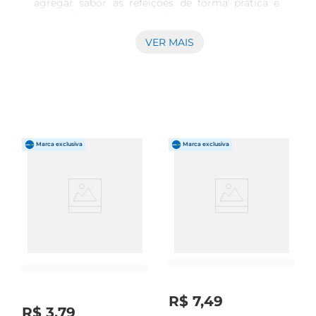
agregar sabor às refeições de forma prática e 
rápida. Este ingrediente fresco é essencial na 
culinária brasileira, proporcionando aquele toque 
VER MAIS
especial em receitas diversas, desde pratos 
simplesaté os mais elaborados.

Sabor natural  

Esse alho é cuidadosamente selecionado e 
descascado, garantindo que você tenha um 
elemento fresco e saboroso para suas 
preparações. Ao utilizar o Alho Caneco de Ouro, 
você pode realçar o gosto dos alimentos de 
maneira autêntica, seja em molhos, carnes, 
legumes ou sopas. A versatilidade deste 
ingrediente é um convite para explorar novas 
receitas na suacozinha.

Praticidade na sua rotina  

Ao optar pelo alho já descascado, você elimina o 
trabalho de descascar e pode economizar tempo 
R$
7
,
49
na preparação dos pratos. O pacote de 500g é 
R$
3
,
79