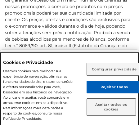
de garantir o acesso de um maior número de clientes as
nossas promoções, a compra de produtos com preços
promocionais poderá ter sua quantidade limitada por
cliente. Os preços, ofertas e condições são exclusivos para
o e-commerce e válidos durante o dia de hoje, podendo
sofrer alterações sem prévia notificação. Proibida a venda
de bebidas alcoólicas para menores de 18 anos, conforme
Lei n.º 8069/90, art. 81, inciso II (Estatuto da Criança e do
Adolescente). Preços e condições exclusivos para o
www.prezunic.com.br
, podendo sofrer alterações sem aviso
Selecione sua região:
Cookies e Privacidade
prévio. O valor mínimo para as compras on-line é de R$
Configurar privacidade
Rio de Janeiro (RJ)
Goiás (GO)
Usamos cookies para melhorar sua
80,00.
experiência de navegação, otimizar as
Ou
funcionalidades do site, e trazer conteúdo
e ofertas personalizadas para você,
Rejeitar todos
Caso queira comprar online, informe como deseja receber
baseadas em seu histórico de navegação.
suas compras:
Ao clicar em aceitar, você concorda em
armazenar cookies em seu dispositivo.
© 2026 Copyright. Todos os direitos
Aceitar todos os
Para informações mais detalhadas a
Entrega em casa
Retire em Loja
cookies
reservados Prezunic.
respeito de cookies, consulte nossa
Política de Privacidade.