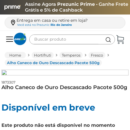
Assine Agora
Prezunic Prime
• Ganhe Frete
Grátis e 5% de Cashback
Entrega em casa ou retire em loja?
Você está no
Prezunic
Rio de Janeiro
Buscar produto
Termos mais buscados
Hortifruti
Temperos
Fresco
carne
Alho Caneco de Ouro Descascado Pacote 500g
leite
café
1873307
Alho Caneco de Ouro Descascado Pacote 500g
queijo
arroz
Disponível em breve
biscoito
azeite
Este produto não está disponível no momento