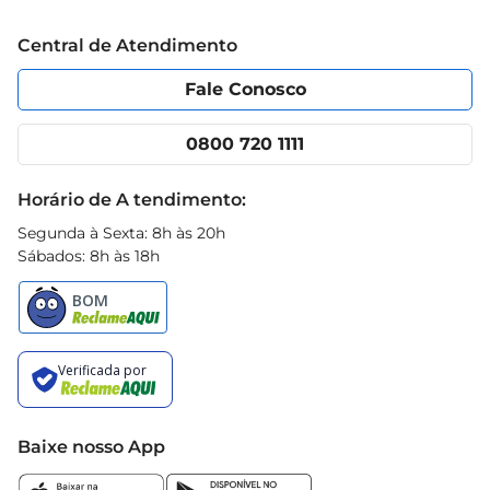
Trabalhe conosco
Blog Prezunic
Central de Atendimento
Política de Privacidade
Código de Ética
Portal do fornecedor
Encartes
Fale Conosco
Nossas lojas
App Prezunic
Cencosud Media
Clube Prezunic
0800 720 1111
Receitas
Black Friday
Horário de A tendimento:
Segunda à Sexta: 8h às 20h
Sábados: 8h às 18h
Baixe nosso App