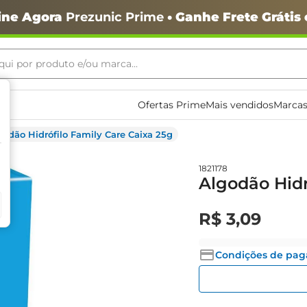
ine Agora
Prezunic Prime
• Ganhe Frete Grátis
ui por produto e/ou marca...
ais buscados
Ofertas Prime
Mais vendidos
Marcas
godão Hidrófilo Family Care Caixa 25g
1821178
Algodão Hidr
o
R$
3
,
09
Condições de pa
igiênico