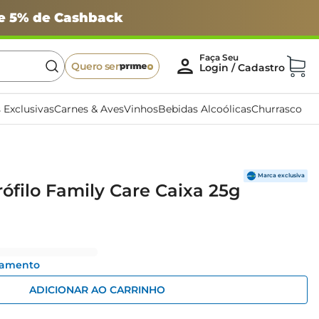
 e 5% de Cashback
Quero ser
 Exclusivas
Carnes & Aves
Vinhos
Bebidas Alcoólicas
Churrasco
ófilo Family Care Caixa 25g
gamento
ADICIONAR AO CARRINHO