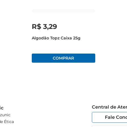
R$
3
,
29
Algodão Topz Caixa 25g
Central de At
ic
zunic
Fale Con
e Ética