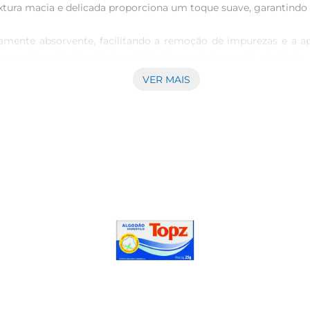
extura macia e delicada proporciona um toque suave, garantindo 
amente absorvente, facilitando a remoção de impurezas e a ap
m, o Algodão Family Care Hidrofílo se destaca pela eficiência 
VER MAIS
idrofílo é livre de substâncias nocivas, garantindo que sua pel
sável na rotina de cuidados pessoais. 

y Care Hidrofílo de 25g é fácil de armazenar e transportar, t
e algodão é cortado de forma a facilitar o manuseio, evitand