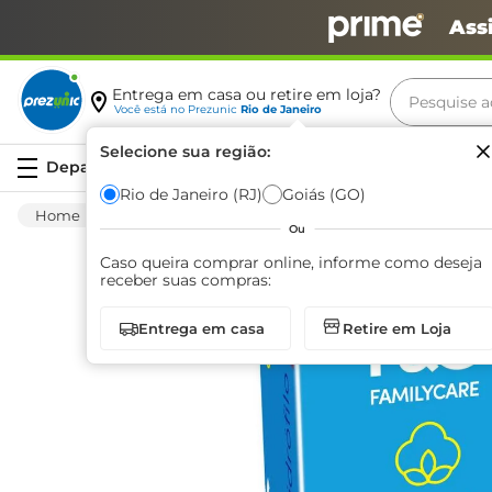
Ass
Pesquise aq
Entrega em casa ou retire em loja?
Você está no
Prezunic
Rio de Janeiro
Termos m
Selecione sua região:
Serviços
carne
Rio de Janeiro (RJ)
Goiás (GO)
Higiene E Beleza
Infantil
Outros
Al
leite
Ou
café
Caso queira comprar online, informe como deseja
receber suas compras:
queijo
Entrega em casa
Retire em Loja
biscoit
azeite
arroz
iogurte
papel h