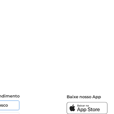
endimento
Baixe nosso App
osco