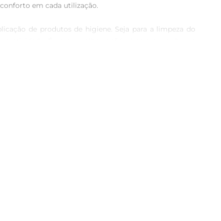
conforto em cada utilização.

licação de produtos de higiene. Seja para a limpeza do 
e praticidade. É uma escolha confiável para quem busca 
e esteja sempre protegida. Ideal para todos os tipos de 
ornandose perfeito para uso em casa ou emviagens. Com 
o desperdícios e proporcionando uma experiência de uso 