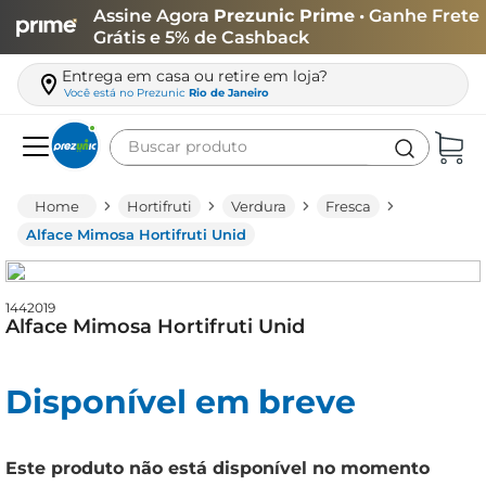
Assine Agora
Prezunic Prime
• Ganhe Frete
Grátis e 5% de Cashback
Entrega em casa ou retire em loja?
Você está no
Prezunic
Rio de Janeiro
Buscar produto
Termos mais buscados
Hortifruti
Verdura
Fresca
carne
Alface Mimosa Hortifruti Unid
leite
café
1442019
Alface Mimosa Hortifruti Unid
queijo
biscoito
Disponível em breve
azeite
arroz
Este produto não está disponível no momento