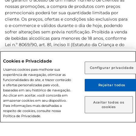
de garantir o acesso de um maior número de clientes as
nossas promoções, a compra de produtos com preços
promocionais poderá ter sua quantidade limitada por
cliente. Os preços, ofertas e condições são exclusivos para
o e-commerce e válidos durante o dia de hoje, podendo
sofrer alterações sem prévia notificação. Proibida a venda
de bebidas alcoólicas para menores de 18 anos, conforme
Lei n.º 8069/90, art. 81, inciso II (Estatuto da Criança e do
Adolescente). Preços e condições exclusivos para o
www.prezunic.com.br
, podendo sofrer alterações sem aviso
Selecione sua região:
Cookies e Privacidade
prévio. O valor mínimo para as compras on-line é de R$
Configurar privacidade
Rio de Janeiro (RJ)
Goiás (GO)
Usamos cookies para melhorar sua
80,00.
experiência de navegação, otimizar as
Ou
funcionalidades do site, e trazer conteúdo
e ofertas personalizadas para você,
Rejeitar todos
Caso queira comprar online, informe como deseja receber
baseadas em seu histórico de navegação.
suas compras:
Ao clicar em aceitar, você concorda em
armazenar cookies em seu dispositivo.
© 2026 Copyright. Todos os direitos
Aceitar todos os
Para informações mais detalhadas a
Entrega em casa
Retire em Loja
cookies
reservados Prezunic.
respeito de cookies, consulte nossa
Política de Privacidade.