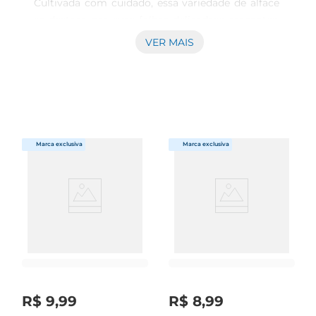
Cultivada com cuidado, essa variedade de alface 
se destaca por suas folhas delicadase crocantes, 
que trazem um toque especial a saladas, 
VER MAIS
sanduíches e acompanhamentos. Ao incluir a 
Alface Mimosa na sua dieta, você garante um 
ingrediente rico em nutrientes e com um sabor 
suave que combina com diversos pratos.

Versatilidade na cozinha  

Essa alface é ideal para ser utilizada em diversas 
preparações. Seja em saladas frescas, onde pode 
ser combinada com outros vegetais, ou em 
sanduíches e wraps, a Alface Mimosa proporciona 
uma textura leve e agradável. Sua versatilidade 
permite que você a utilize em receitas quentes, 
como refogados e sopas, trazendo um novo ar 
aos seus pratos. 

Benefícios para a saúde  

Além de seu sabor delicioso, a Alface Mimosa é 
R$
9
,
99
R$
8
,
99
uma excelente fonte de fibras e vitaminas, 