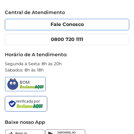
Trabalhe conosco
Blog Prezunic
Central de Atendimento
Política de Privacidade
Código de Ética
Portal do fornecedor
Encartes
Fale Conosco
Nossas lojas
App Prezunic
Cencosud Media
Clube Prezunic
0800 720 1111
Receitas
Black Friday
Horário de A tendimento:
Segunda à Sexta: 8h às 20h
Sábados: 8h às 18h
Baixe nosso App