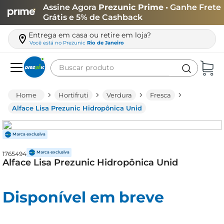
Assine Agora
Prezunic Prime
• Ganhe Frete
Grátis e 5% de Cashback
Entrega em casa ou retire em loja?
Você está no
Prezunic
Rio de Janeiro
Buscar produto
Termos mais buscados
Hortifruti
Verdura
Fresca
carne
Alface Lisa Prezunic Hidropônica Unid
leite
café
1765494
queijo
Alface Lisa Prezunic Hidropônica Unid
arroz
azeite
Disponível em breve
biscoito