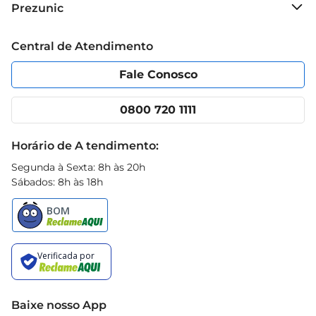
Prezunic
Especificações do produto  

Grupo Cencosud
 Tipo: Alface Lisa  

Trabalhe conosco
Blog Prezunic
Central de Atendimento
 Método de cultivo: Hidropônico  

Política de Privacidade
Código de Ética
 Peso: Unidade  

Portal do fornecedor
Encartes
Fale Conosco
 Origem: Prezunic
Nossas lojas
App Prezunic
Cencosud Media
Clube Prezunic
0800 720 1111
Receitas
Black Friday
Horário de A tendimento:
Segunda à Sexta: 8h às 20h
Sábados: 8h às 18h
Baixe nosso App