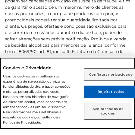
podem ser canceladas em caso de suspeita de fraude. A fim
de garantir o acesso de um maior número de clientes as
nossas promoções, a compra de produtos com preços
promocionais poderá ter sua quantidade limitada por
cliente. Os preços, ofertas e condições são exclusivos para
o e-commerce e válidos durante o dia de hoje, podendo
sofrer alterações sem prévia notificação. Proibida a venda
de bebidas alcoólicas para menores de 18 anos, conforme
Lei n.º 8069/90, art. 81, inciso II (Estatuto da Criança e do
Adolescente). Preços e condições exclusivos para o
www.prezunic.com.br
, podendo sofrer alterações sem aviso
Selecione sua região:
Cookies e Privacidade
prévio. O valor mínimo para as compras on-line é de R$
Configurar privacidade
Rio de Janeiro (RJ)
Goiás (GO)
Usamos cookies para melhorar sua
80,00.
experiência de navegação, otimizar as
Ou
funcionalidades do site, e trazer conteúdo
e ofertas personalizadas para você,
Rejeitar todos
Caso queira comprar online, informe como deseja receber
baseadas em seu histórico de navegação.
suas compras:
Ao clicar em aceitar, você concorda em
armazenar cookies em seu dispositivo.
© 2026 Copyright. Todos os direitos
Aceitar todos os
Para informações mais detalhadas a
Entrega em casa
Retire em Loja
cookies
reservados Prezunic.
respeito de cookies, consulte nossa
Política de Privacidade.