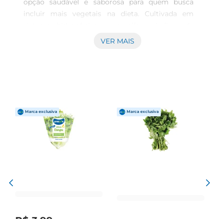
opção saudável e saborosa para quem busca 
incluir mais vegetais na dieta. Cultivada em 
sistema hidropônico, essa alface é livre de 
agrotóxicos, garantindo um produto fresco e 
VER MAIS
nutritivo diretamente para a sua mesa. Com 
folhas crocantes e de coloração verde vibrante, 
ela é ideal para saladas, sanduíches e 
acompanhamentos, trazendo um toque especial 
às suas refeições.

Benefícios da produção hidropônica  

A técnica de cultivo hidropônico permite um 
crescimento mais rápido e saudável das plantas, 
uma vez que as raízes recebem nutrientes 
diretamente na água, sem a necessidade de solo. 
Isso não só resulta em uma alface mais saborosa, 
mas também contribui para a preservação do 
meio ambiente, utilizando menos água e espaço. 
A Alface Lisa Hidropônica da Prezunic é uma 
escolha consciente para quem valoriza a 