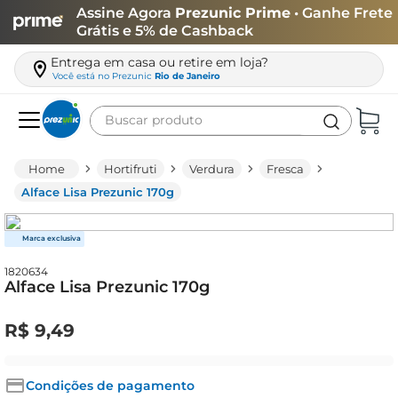
Assine Agora
Prezunic Prime
• Ganhe Frete
Grátis e 5% de Cashback
Entrega em casa ou retire em loja?
Você está no
Prezunic
Rio de Janeiro
Buscar produto
Termos mais buscados
Hortifruti
Verdura
Fresca
carne
Alface Lisa Prezunic 170g
leite
café
1820634
queijo
Alface Lisa Prezunic 170g
arroz
R$
9
,
49
azeite
biscoito
Condições de pagamento