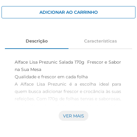
cerveja
iogurte
ADICIONAR AO CARRINHO
papel higiênico
Descrição
Características
Alface Lisa Prezunic Salada 170g  Frescor e Sabor 
na Sua Mesa

Qualidade e frescor em cada folha  

A Alface Lisa Prezunic é a escolha ideal para 
quem busca adicionar frescor e crocância às suas 
refeições. Com 170g de folhas tenras e saborosas, 
essa alface é perfeita para compor saladas, 
sanduíches ou até mesmo para ser consumida 
VER MAIS
pura. Cultivada com rigor, garante um produto 
de alta qualidade, pronto para trazer um toque 
especial ao seu prato.
