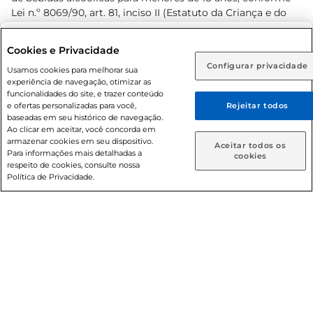
Lei n.º 8069/90, art. 81, inciso II (Estatuto da Criança e do
Adolescente). Preços e condições exclusivos para o
www.prezunic.com.br
, podendo sofrer alterações sem aviso
Selecione sua região:
Cookies e Privacidade
prévio. O valor mínimo para as compras on-line é de R$
Configurar privacidade
Rio de Janeiro (RJ)
Goiás (GO)
Usamos cookies para melhorar sua
80,00.
experiência de navegação, otimizar as
Ou
funcionalidades do site, e trazer conteúdo
e ofertas personalizadas para você,
Rejeitar todos
Caso queira comprar online, informe como deseja receber
baseadas em seu histórico de navegação.
suas compras:
Ao clicar em aceitar, você concorda em
armazenar cookies em seu dispositivo.
© 2026 Copyright. Todos os direitos
Aceitar todos os
Para informações mais detalhadas a
Entrega em casa
Retire em Loja
cookies
reservados Prezunic.
respeito de cookies, consulte nossa
Política de Privacidade.
Cencosud Brasil Comercial SA.CNPJ sob n° 39.346.861/0350-
38 . Sediada na Av. das Nações Unidas, 12.995, 21º andar, CEP:
04.578-000, Bairro Brooklin Paulista, na cidade de São Paulo
- SP.