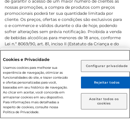
de garantir o acesso de um maior número de clientes as
nossas promoções, a compra de produtos com preços
promocionais poderá ter sua quantidade limitada por
cliente. Os preços, ofertas e condições são exclusivos para
o e-commerce e válidos durante o dia de hoje, podendo
sofrer alterações sem prévia notificação. Proibida a venda
de bebidas alcoólicas para menores de 18 anos, conforme
Lei n.º 8069/90, art. 81, inciso II (Estatuto da Criança e do
Adolescente). Preços e condições exclusivos para o
www.prezunic.com.br
, podendo sofrer alterações sem aviso
Selecione sua região:
Cookies e Privacidade
prévio. O valor mínimo para as compras on-line é de R$
Configurar privacidade
Rio de Janeiro (RJ)
Goiás (GO)
Usamos cookies para melhorar sua
80,00.
experiência de navegação, otimizar as
Ou
funcionalidades do site, e trazer conteúdo
e ofertas personalizadas para você,
Rejeitar todos
Caso queira comprar online, informe como deseja receber
baseadas em seu histórico de navegação.
suas compras:
Ao clicar em aceitar, você concorda em
armazenar cookies em seu dispositivo.
© 2026 Copyright. Todos os direitos
Aceitar todos os
Para informações mais detalhadas a
Entrega em casa
Retire em Loja
cookies
reservados Prezunic.
respeito de cookies, consulte nossa
Política de Privacidade.