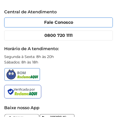
Grupo Cencosud
Trabalhe conosco
Blog Prezunic
Central de Atendimento
Política de Privacidade
Código de Ética
Portal do fornecedor
Encartes
Fale Conosco
Nossas lojas
App Prezunic
Cencosud Media
Clube Prezunic
0800 720 1111
Receitas
Black Friday
Horário de A tendimento:
Segunda à Sexta: 8h às 20h
Sábados: 8h às 18h
Baixe nosso App