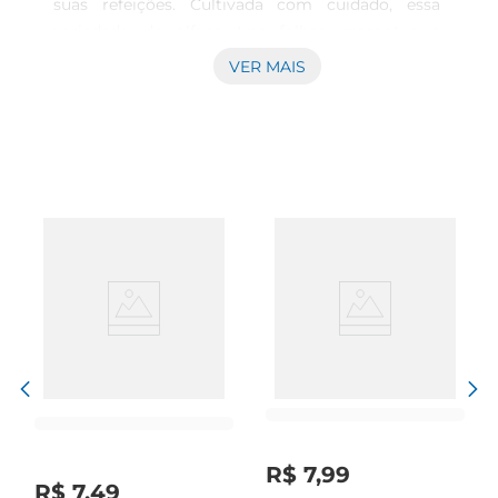
suas refeições. Cultivada com cuidado, essa 
variedade de alface traz folhas crocantes e 
suculentas, perfeitas para saladas, sanduíches e 
VER MAIS
acompanhamentos. Seu sabor suave e textura 
agradável tornam qualquer prato mais saboroso 
e nutritivo.

Versatilidade na cozinha  

Essa alface é extremamente versátil e pode ser 
utilizada em diversas preparações. Seja em uma 
salada refrescante, como base para um lanche 
saudável ou até mesmo em pratos quentes, a 
Alface Americana se adapta facilmente ao seu 
estilo de cozinhar. Experimente combinála com 
outros vegetais, proteínas e molhos para criar 
combinações deliciosas e equilibradas.

Benefícios para a saúde  

Além de saborosa, a Alface Americana é rica em 
nutrientes essenciais. Ela é uma excelente fonte 
R$
7
,
99
de fibras, que auxiliam na digestão, e contém 
R$
7
,
49