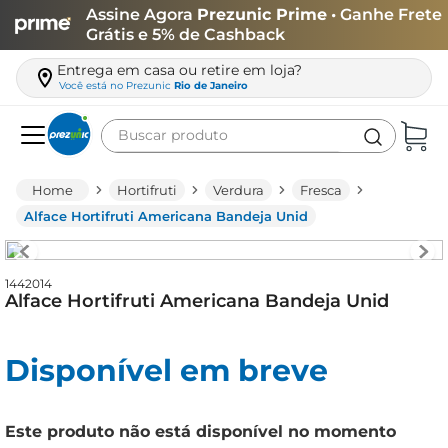
Assine Agora
Prezunic Prime
• Ganhe Frete
Grátis e 5% de Cashback
Entrega em casa ou retire em loja?
Você está no
Prezunic
Rio de Janeiro
Buscar produto
Termos mais buscados
Hortifruti
Verdura
Fresca
carne
Alface Hortifruti Americana Bandeja Unid
leite
café
1442014
Alface Hortifruti Americana Bandeja Unid
queijo
azeite
Disponível em breve
biscoito
arroz
Este produto não está disponível no momento