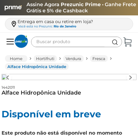
Assine Agora
Prezunic Prime
• Ganhe Frete
Grátis e 5% de Cashback
Entrega em casa ou retire em loja?
Você está no
Prezunic
Rio de Janeiro
Buscar produto
Termos mais buscados
Hortifruti
Verdura
Fresca
carne
Alface Hidropônica Unidade
leite
café
1442011
Alface Hidropônica Unidade
queijo
arroz
Disponível em breve
biscoito
azeite
Este produto não está disponível no momento