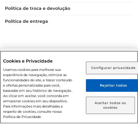
Política de troca e devolução
Política de entrega
Selecione sua região:
Cookies e Privacidade
Configurar privacidade
Rio de Janeiro (RJ)
Goiás (GO)
Usamos cookies para melhorar sua
Condições gerais: Em caso de divergência de valores, o
experiência de navegação, otimizar as
valor válido é o do carrinho de compras. Fotos ilustrativas.
Ou
funcionalidades do site, e trazer conteúdo
Compras sujeitas a confirmação de estoque. Compras
e ofertas personalizadas para você,
Rejeitar todos
Caso queira comprar online, informe como deseja receber
podem ser canceladas em caso de suspeita de fraude. A fim
baseadas em seu histórico de navegação.
suas compras:
Ao clicar em aceitar, você concorda em
de garantir o acesso de um maior número de clientes as
armazenar cookies em seu dispositivo.
nossas promoções, a compra de produtos com preços
Aceitar todos os
Para informações mais detalhadas a
Entrega em casa
Retire em Loja
cookies
promocionais poderá ter sua quantidade limitada por
respeito de cookies, consulte nossa
cliente. Os preços, ofertas e condições são exclusivos para
Política de Privacidade.
o e-commerce e válidos durante o dia de hoje, podendo
sofrer alterações sem prévia notificação. Proibida a venda
de bebidas alcoólicas para menores de 18 anos, conforme