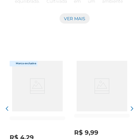
equilibrada. Cultivada em um ambiente 
controlado, sem o uso de agrotóxicos, essa 
variedade de alface garante frescor e crocância, 
VER MAIS
ideal para saladas, sanduíches ou 
acompanhamentos. Sua colheita é feita na hora 
certa, proporcionando um produto sempre 
fresco e pronto para o consumo.

Cultivo Sustentável e Prático  

O cultivo hidropônico utiliza técnicas que 
economizam água e espaço, resultando em uma 
produção mais sustentável. A alface é cultivada 
em soluções nutritivas, o que favorece o 
crescimento saudável das plantas e garante um 
sabor intenso. Essa prática não só respeita o meio 
ambiente, mas também oferece um produto de 
alta qualidade, livre de contaminantes.

Versatilidade na Cozinha  

A alface hidropônica é extremamente versátil e 
R$
9
,
99
pode ser utilizada em diversas preparações. Seja 
R$
4
,
29