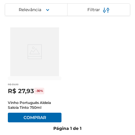
iogurte
Relevância
Filtrar
papel higiênico
cerveja
R$
39
,
90
R$
27
,
93
-
30%
Vinho Português Aldeia
Saloia Tinto 750ml
Página
1
de
1