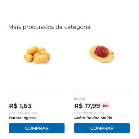
Mais procurados da categoria
R$
20
,
00
R$
1
,
63
R$
17
,
99
-
10%
250g
aprox.
•
R$
6
,
49
/kg
500g
aprox.
•
R$
35
,
98
/kg
Batata Inglesa
Acém Bovino Moído