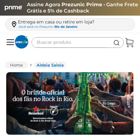
Assine Agora
Prezunic Prime
• Ganhe Frete
Grátis e 5% de Cashback
Entrega em casa ou retire em loja?
Você está no
Prezunic
Rio de Janeiro
Buscar produto
Termos mais buscados
carne
Aldeia Saloia
leite
café
queijo
azeite
biscoito
arroz