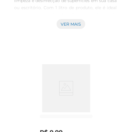
limpeza e desinfecção de superfícies em sua casa 
ou escritório. Com 1 litro de produto, ele é ideal 
para manter ambientes limpos e livres de 
germes, proporcionando segurança e conforto 
VER MAIS
para você e sua família.Sua fórmula com 
bicarbonato potencializa a ação de limpeza, 
tornandoo um aliado indispensável nas tarefas 
diárias.\nUso Versátil emDiversas Superfícies  
\nEste álcool líquido é adequado para a limpeza 
de uma variedade de superfícies, incluindo 
mesas, bancadas, eletrodomésticos e até mesmo 
objetos pessoais. Sua aplicação é simples e 
rápida, permitindo que você mantenha a higiene 
em diferentesambientes, desde a cozinha até o 
banheiro. A versatilidade do produto garante que 
você tenha sempre uma solução à mão para 
manter sua casa em ordem.\nFácil Aplicação e 
Armazenamento  \nO frasco de 1 litro possui um 
design prático, facilitando a aplicação do 