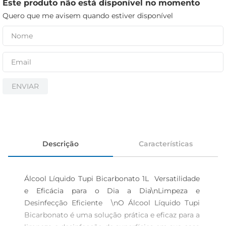
cerveja
Este produto não está disponível no momento
Quero que me avisem quando estiver disponível
iogurte
papel higiênico
ENVIAR
Descrição
Características
Álcool Líquido Tupi Bicarbonato 1L  Versatilidade 
e Eficácia para o Dia a Dia\nLimpeza e 
Desinfecção Eficiente  \nO Álcool Líquido Tupi 
Bicarbonato é uma solução prática e eficaz para a 