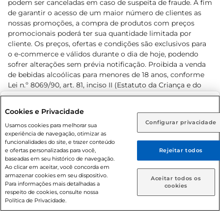
podem ser canceladas em caso de suspeita de fraude. A fim
de garantir o acesso de um maior número de clientes as
nossas promoções, a compra de produtos com preços
promocionais poderá ter sua quantidade limitada por
cliente. Os preços, ofertas e condições são exclusivos para
o e-commerce e válidos durante o dia de hoje, podendo
sofrer alterações sem prévia notificação. Proibida a venda
de bebidas alcoólicas para menores de 18 anos, conforme
Lei n.º 8069/90, art. 81, inciso II (Estatuto da Criança e do
Adolescente). Preços e condições exclusivos para o
www.prezunic.com.br
, podendo sofrer alterações sem aviso
Selecione sua região:
Cookies e Privacidade
prévio. O valor mínimo para as compras on-line é de R$
Configurar privacidade
Rio de Janeiro (RJ)
Goiás (GO)
Usamos cookies para melhorar sua
80,00.
experiência de navegação, otimizar as
Ou
funcionalidades do site, e trazer conteúdo
e ofertas personalizadas para você,
Rejeitar todos
Caso queira comprar online, informe como deseja receber
baseadas em seu histórico de navegação.
suas compras:
Ao clicar em aceitar, você concorda em
armazenar cookies em seu dispositivo.
© 2026 Copyright. Todos os direitos
Aceitar todos os
Para informações mais detalhadas a
Entrega em casa
Retire em Loja
cookies
reservados Prezunic.
respeito de cookies, consulte nossa
Política de Privacidade.