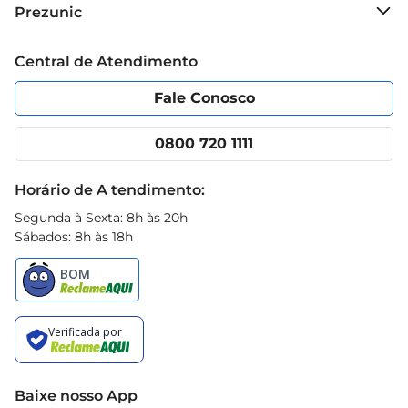
Sobre o Prezunic
Prezunic
Grupo Cencosud
Trabalhe conosco
Blog Prezunic
Central de Atendimento
Política de Privacidade
Código de Ética
Portal do fornecedor
Encartes
Fale Conosco
Nossas lojas
App Prezunic
Cencosud Media
Clube Prezunic
0800 720 1111
Receitas
Black Friday
Horário de A tendimento:
Segunda à Sexta: 8h às 20h
Sábados: 8h às 18h
Baixe nosso App