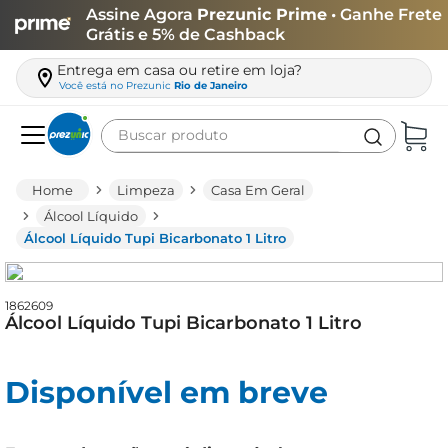
Assine Agora
Prezunic Prime
• Ganhe Frete
Grátis e 5% de Cashback
Entrega em casa ou retire em loja?
Você está no
Prezunic
Rio de Janeiro
Buscar produto
Termos mais buscados
Limpeza
Casa Em Geral
carne
Álcool Líquido
Álcool Líquido Tupi Bicarbonato 1 Litro
leite
café
1862609
queijo
Álcool Líquido Tupi Bicarbonato 1 Litro
arroz
azeite
Disponível em breve
biscoito