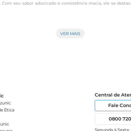
. Com seu sabor adocicado e consistência macia, ele se destaca
pre à mãoum ingrediente que pode ser utilizado em diversas pre
so em qualquer momento. Seja para um almoço em família ou um j
VER MAIS
oidratos, proporcionando energia para o seu dia a dia. Rico em 
ibrada. Incorporar o aipim na sua dieta é uma maneira de di
ombina perfeitamente com carnes e legumes. Outra opção é fri
 de bolos e sobremesas, trazendo um toque especial e uma text
Central de At
ic
zunic
Fale Con
e Ética
0800 720 
unic
Segunda à Sexta: