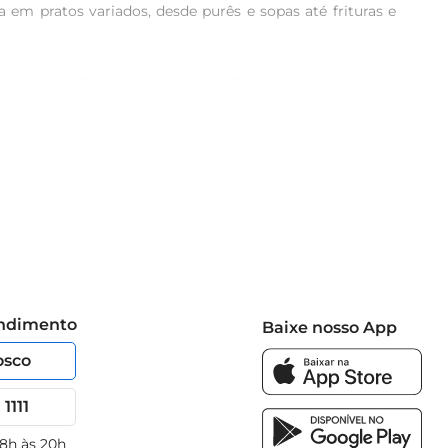
 em pratos variados, desde purês e sopas até frituras e 
parações. O aipim parafinado é fácil de cozinhar e pode 
antar especial, ele é a escolha ideal para incrementar 
fibras, ele contribui para a saúde digestiva e pode ser 
versificar suas refeições e aproveitar todos os seus 
tálo em pedaços, resultando em um petisco crocante e 
ura diferenciada.
endimento
Baixe nosso App
osco
1111
 8h às 20h