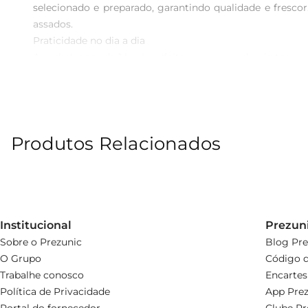
selecionado e preparado, garantindo qualidade e frescor
assados.

Praticidade no dia a dia

A embalagem de 1 kg é perfeita para quem deseja ter sem
ser armazenado de maneira prática, facilitando o seu u
suas refeições.

Benefícios nutricionais

Além de saboroso, o aipim é uma excelente fonte de carb
Produtos Relacionados
uma ótima opção para quem buscauma alimentação equil
benefícios.

Sugestões de preparo

Experimente preparar um purê de aipim cremoso, que c
saboroso. O aipim também pode ser utilizado em receitas
Institucional
Prezun
Sobre o Prezunic
Blog Pre
O Grupo
Código d
Trabalhe conosco
Encartes
Política de Privacidade
App Prez