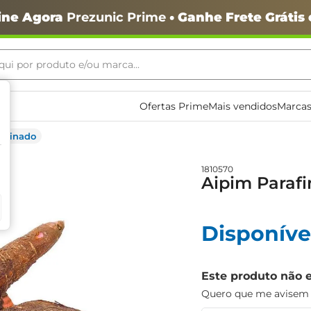
ine Agora
Prezunic Prime
• Ganhe Frete Grátis
ui por produto e/ou marca...
ais buscados
Ofertas Prime
Mais vendidos
Marcas
rafinado
1810570
Aipim Paraf
Disponíve
o
Este produto não 
Quero que me avisem q
igiênico