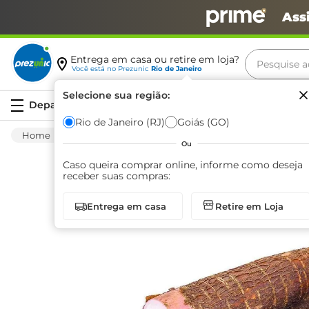
Ass
Pesquise aq
Entrega em casa ou retire em loja?
Você está no
Prezunic
Rio de Janeiro
Termos m
Selecione sua região:
Serviços
carne
Rio de Janeiro (RJ)
Goiás (GO)
Hortifruti
Legume
Fresco
Aipim Pa
leite
Ou
café
Caso queira comprar online, informe como deseja
receber suas compras:
queijo
Entrega em casa
Retire em Loja
arroz
biscoit
azeite
iogurte
papel h