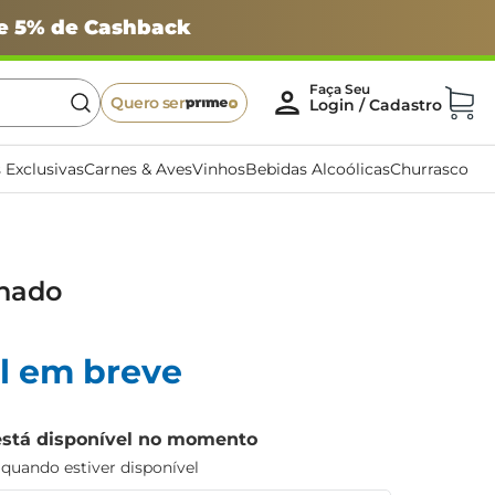
 e 5% de Cashback
Quero ser
 Exclusivas
Carnes & Aves
Vinhos
Bebidas Alcoólicas
Churrasco
inado
l em breve
está disponível no momento
uando estiver disponível