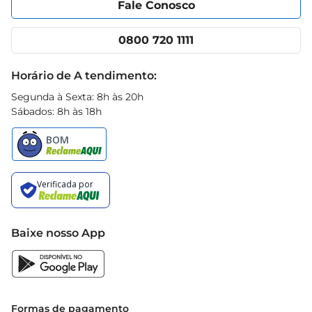
Fale Conosco
Nossas lojas
App Prezunic
Cencosud Media
Clube Prezunic
0800 720 1111
Receitas
Black Friday
Horário de A tendimento:
Segunda à Sexta: 8h às 20h
Sábados: 8h às 18h
Baixe nosso App
Formas de pagamento