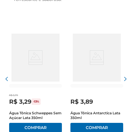
R$
3
,
79
R$
3
,
29
R$
3
,
89
-
13%
Água Tônica Schweppes Sem
Água Tônica Antarctica Lata
Açúcar Lata 350ml
350ml