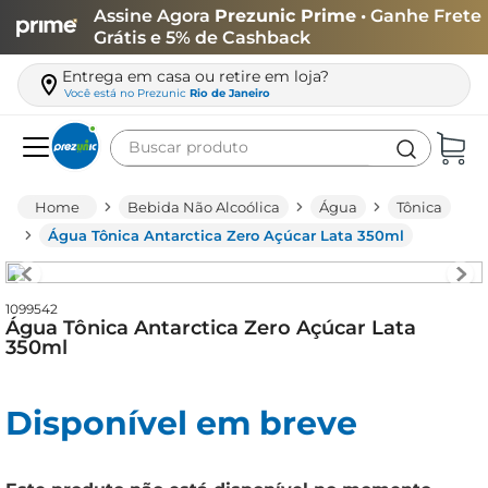
Assine Agora
Prezunic Prime
• Ganhe Frete
Grátis e 5% de Cashback
Entrega em casa ou retire em loja?
Você está no
Prezunic
Rio de Janeiro
Buscar produto
Termos mais buscados
Bebida Não Alcoólica
Água
Tônica
carne
Água Tônica Antarctica Zero Açúcar Lata 350ml
leite
café
1099542
Água Tônica Antarctica Zero Açúcar Lata
queijo
350ml
arroz
Disponível em breve
biscoito
azeite