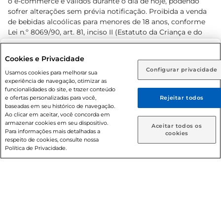
o e-commerce e válidos durante o dia de hoje, podendo
sofrer alterações sem prévia notificação. Proibida a venda
de bebidas alcoólicas para menores de 18 anos, conforme
Lei n.º 8069/90, art. 81, inciso II (Estatuto da Criança e do
Adolescente). Preços e condições exclusivos para o
www.prezunic.com.br
, podendo sofrer alterações sem aviso
Selecione sua região:
Cookies e Privacidade
prévio. O valor mínimo para as compras on-line é de R$
Configurar privacidade
Rio de Janeiro (RJ)
Goiás (GO)
Usamos cookies para melhorar sua
80,00.
experiência de navegação, otimizar as
Ou
funcionalidades do site, e trazer conteúdo
e ofertas personalizadas para você,
Rejeitar todos
Caso queira comprar online, informe como deseja receber
baseadas em seu histórico de navegação.
suas compras:
Ao clicar em aceitar, você concorda em
armazenar cookies em seu dispositivo.
© 2026 Copyright. Todos os direitos
Aceitar todos os
Para informações mais detalhadas a
Entrega em casa
Retire em Loja
cookies
reservados Prezunic.
respeito de cookies, consulte nossa
Política de Privacidade.
Cencosud Brasil Comercial SA.CNPJ sob n° 39.346.861/0350-
38 . Sediada na Av. das Nações Unidas, 12.995, 21º andar, CEP:
04.578-000, Bairro Brooklin Paulista, na cidade de São Paulo
- SP.