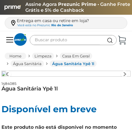
Assine Agora
Prezunic Prime
• Ganhe Frete
Grátis e 5% de Cashback
Entrega em casa ou retire em loja?
Você está no
Prezunic
Rio de Janeiro
Buscar produto
Termos mais buscados
Limpeza
Casa Em Geral
carne
Água Sanitária
Água Sanitária Ypê 1l
leite
café
1484085
Água Sanitária Ypê 1l
queijo
arroz
Disponível em breve
azeite
biscoito
Este produto não está disponível no momento