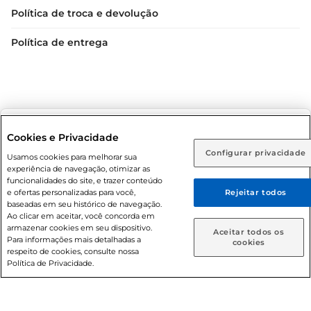
Política de troca e devolução
Política de entrega
Selecione sua região:
Cookies e Privacidade
Condições gerais: Em caso de divergência de valores, o
Configurar privacidade
Rio de Janeiro (RJ)
Goiás (GO)
Usamos cookies para melhorar sua
valor válido é o do carrinho de compras. Fotos ilustrativas.
experiência de navegação, otimizar as
Ou
funcionalidades do site, e trazer conteúdo
Compras sujeitas a confirmação de estoque. Compras
e ofertas personalizadas para você,
Rejeitar todos
podem ser canceladas em caso de suspeita de fraude. A fim
Caso queira comprar online, informe como deseja receber
baseadas em seu histórico de navegação.
suas compras:
de garantir o acesso de um maior número de clientes as
Ao clicar em aceitar, você concorda em
nossas promoções, a compra de produtos com preços
armazenar cookies em seu dispositivo.
Aceitar todos os
Para informações mais detalhadas a
promocionais poderá ter sua quantidade limitada por
Entrega em casa
Retire em Loja
cookies
respeito de cookies, consulte nossa
cliente. Os preços, ofertas e condições são exclusivos para
Política de Privacidade.
o e-commerce e válidos durante o dia de hoje, podendo
sofrer alterações sem prévia notificação. Proibida a venda
de bebidas alcoólicas para menores de 18 anos, conforme