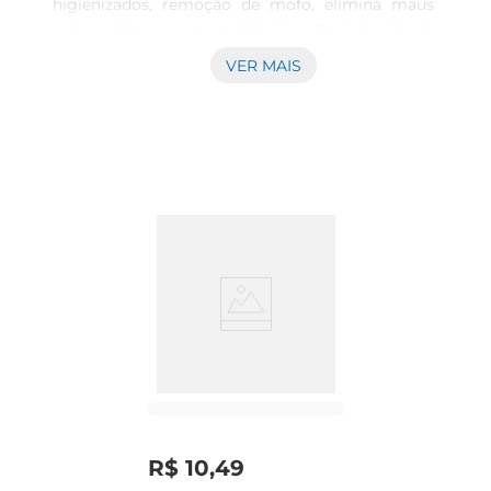
higienizados, remoção de mofo, elimina maus 
odores, Branqueamento/Alveja e Desinfecção de 
hortifruti4. Sua embalagem prática com bico 
VER MAIS
direcionador e lacre de segurança oferece 
controle na aplicação e evita desperdícios. 

 Elimina 99,9 de bactérias e fungos 

 Versátil: indicada para tecidos, superfícies e 
desinfecção de hortifruti4 

 Controle de odores: mantém sua casa livre de 
maus odores 

 Embalagem segura com bico direcionador para 
aplicação precisa Experimente a Água Sanitária 
Ypê 1L e garanta limpeza profunda, proteção e 
praticidade. Compre agora e transforme sua 
rotina 1Eficácia comprovada contra: 
Enterococcus Faecium, Escherichia Coli, 
Pseudomonas Aeruginosa, Salmonella 
Choleraesuis, Staphylococcus Aureus, 
R$
10
,
49
Trichophyton Interdigitale  Teste visual realizado 