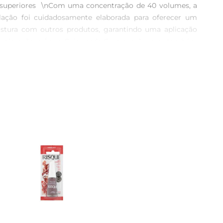
os superiores  \nCom uma concentração de 40 volumes, a 
lação foi cuidadosamente elaborada para oferecer um 
istura com outros produtos, garantindo uma aplicação 
de coloração, a Água Oxigenada Cremosa Acemar também 
e na limpeza de ambientes, proporcionando segurança e 
uções de uso e recomendações  \nPara obter os melhores 
luvas para proteger as mãos e evitando o contato com os 
o será alcançado sem danos. Armazenar em local fresco e 
tração: 40 volumes  \n Tipo: Cremosa  \n Uso: Capilar e 