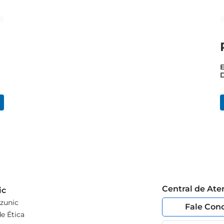
E
Central de At
ic
zunic
Fale Con
e Ética