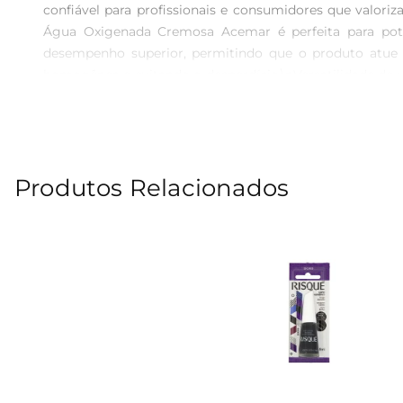
confiável para profissionais e consumidores que valori
Água Oxigenada Cremosa Acemar é perfeita para poten
desempenho superior, permitindo que o produto atue d
homogênea e evitando o desperdício.\nVersatilidade d
é indicada para desinfecçãode superfícies e objetos. 
higiene. É uma opção prática para quem busca um produt
resultados, recomendase seguir as instruções de uso do 
olhos. É importante realizar um teste de mecha antes de
Produtos Relacionados
seco, longe da luz direta, para preservar a eficácia do
desinfecção