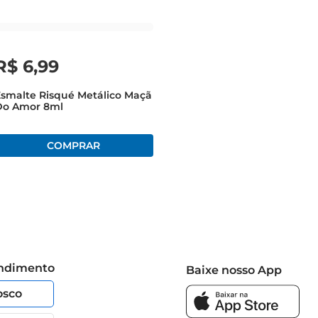
R$
6
,
99
smalte Risqué Metálico Maçã
Do Amor 8ml
endimento
Baixe nosso App
osco