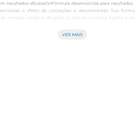
zam resultados eficazes.\nFórmula desenvolvida para resultad
cializar o efeito de colorações e descolorantes. Sua formu
e maneira rápida e eficiente. A textura cremosa facilita a m
e uso  \nAlém de ser amplamente utilizada em procedimentos 
Sua ação bactericida e fungicida a torna uma aliada important
VER MAIS
o multifuncional que atenda a diferentes necessidades.\nInstr
fabricante. A aplicação deve ser feita com cuidado, utilizando 
 aplicar em todo o cabelo, garantindo que o resultado desejad
 produto.\nEspecificações técnicas  \n Volume: 90ml  \n Concen