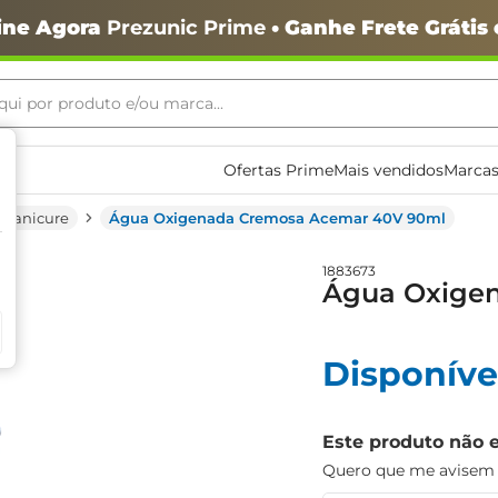
ine Agora
Prezunic Prime
• Ganhe Frete Grátis
ui por produto e/ou marca...
ais buscados
Ofertas Prime
Mais vendidos
Marcas
Manicure
Água Oxigenada Cremosa Acemar 40V 90ml
1883673
Água Oxige
Disponíve
o
Este produto não 
Quero que me avisem q
igiênico