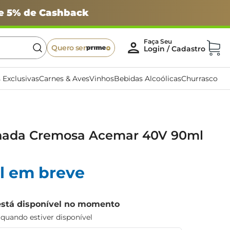
 e 5% de Cashback
Quero ser
 Exclusivas
Carnes & Aves
Vinhos
Bebidas Alcoólicas
Churrasco
nada Cremosa Acemar 40V 90ml
l em breve
está disponível no momento
uando estiver disponível