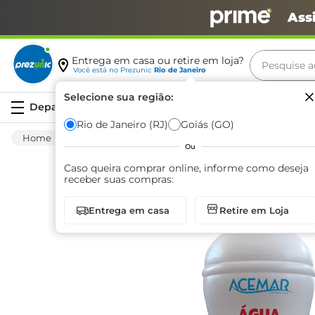
Ass
Pesquise aq
Entrega em casa ou retire em loja?
Você está no
Prezunic
Rio de Janeiro
Termos m
Selecione sua região:
Serviços
carne
Rio de Janeiro (RJ)
Goiás (GO)
Higiene E Beleza
Cuidado Com O Corpo
leite
Ou
café
Caso queira comprar online, informe como deseja
receber suas compras:
queijo
Entrega em casa
Retire em Loja
azeite
biscoit
arroz
iogurte
papel h