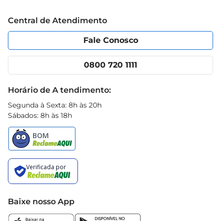
Trabalhe conosco
Blog Prezunic
Central de Atendimento
Política de Privacidade
Código de Ética
Portal do fornecedor
Encartes
Fale Conosco
Nossas lojas
App Prezunic
Cencosud Media
Clube Prezunic
0800 720 1111
Receitas
Black Friday
Horário de A tendimento:
Segunda à Sexta: 8h às 20h
Sábados: 8h às 18h
Baixe nosso App