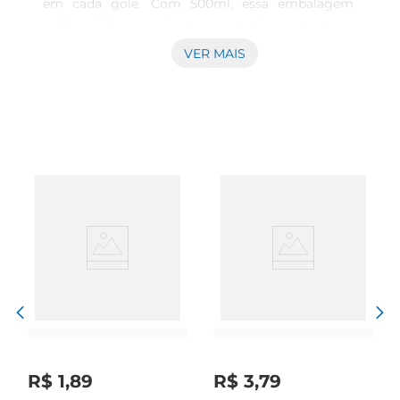
em cada gole. Com 500ml, essa embalagem 
prática é ideal para levar em passeios, viagens ou 
simplesmente para ter em casa. A água é extraída 
VER MAIS
de fontes naturais, garantindo pureza e qualidade 
em cada garrafa. A presença de gás proporciona 
uma sensação efervescente que torna a 
hidratação ainda mais agradável.

Características e benefícios  

Esta água mineral é rica em minerais essenciais 
que contribuem para o bemestar do organismo. 
O gás natural presente naágua não apenas realça 
o sabor, mas também proporciona uma 
experiência única ao paladar. É uma excelente 
escolha para acompanhar refeições, sendo uma 
alternativa refrescante a bebidas açucaradas. 
Além disso, a Água Mineral Mineiro é uma opção 
saudável para quem deseja manter uma 
alimentação equilibrada.

R$
1
,
89
R$
3
,
79
Especificações e embalagem  
