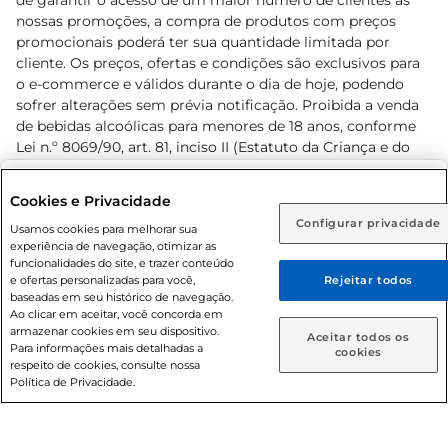
de garantir o acesso de um maior número de clientes as
nossas promoções, a compra de produtos com preços
promocionais poderá ter sua quantidade limitada por
cliente. Os preços, ofertas e condições são exclusivos para
o e-commerce e válidos durante o dia de hoje, podendo
sofrer alterações sem prévia notificação. Proibida a venda
de bebidas alcoólicas para menores de 18 anos, conforme
Lei n.º 8069/90, art. 81, inciso II (Estatuto da Criança e do
Adolescente). Preços e condições exclusivos para o
www.prezunic.com.br
, podendo sofrer alterações sem aviso
Selecione sua região:
Cookies e Privacidade
prévio. O valor mínimo para as compras on-line é de R$
Configurar privacidade
Rio de Janeiro (RJ)
Goiás (GO)
Usamos cookies para melhorar sua
80,00.
experiência de navegação, otimizar as
Ou
funcionalidades do site, e trazer conteúdo
e ofertas personalizadas para você,
Rejeitar todos
Caso queira comprar online, informe como deseja receber
baseadas em seu histórico de navegação.
suas compras:
Ao clicar em aceitar, você concorda em
armazenar cookies em seu dispositivo.
© 2026 Copyright. Todos os direitos
Aceitar todos os
Para informações mais detalhadas a
Entrega em casa
Retire em Loja
cookies
reservados Prezunic.
respeito de cookies, consulte nossa
Política de Privacidade.