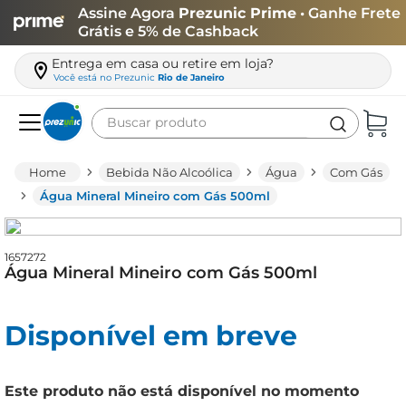
Assine Agora
Prezunic Prime
• Ganhe Frete
Grátis e 5% de Cashback
Entrega em casa ou retire em loja?
Você está no
Prezunic
Rio de Janeiro
Buscar produto
Termos mais buscados
Bebida Não Alcoólica
Água
Com Gás
carne
Água Mineral Mineiro com Gás 500ml
leite
café
1657272
Água Mineral Mineiro com Gás 500ml
queijo
arroz
Disponível em breve
azeite
biscoito
Este produto não está disponível no momento