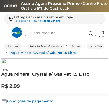
Assine Agora
Prezunic Prime
• Ganhe Frete
Grátis e 5% de Cashback
Entrega em casa ou retire em loja?
Você está no
Prezunic
Rio de Janeiro
Buscar produto
Termos mais buscados
Bebida Não Alcoólica
Água
Sem Gás
carne
Água Mineral Crystal s/ Gás Pet 1.5 Litro
leite
café
1189285
Água Mineral Crystal s/ Gás Pet 1.5 Litro
queijo
azeite
R$
2
,
99
biscoito
arroz
Condições de pagamento