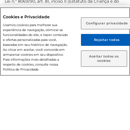
Lei n.º 8069/90, art. 81, inciso II (Estatuto da Criança e do
Adolescente). Preços e condições exclusivos para o
www.prezunic.com.br
, podendo sofrer alterações sem aviso
Selecione sua região:
Cookies e Privacidade
prévio. O valor mínimo para as compras on-line é de R$
Configurar privacidade
Rio de Janeiro (RJ)
Goiás (GO)
Usamos cookies para melhorar sua
80,00.
experiência de navegação, otimizar as
Ou
funcionalidades do site, e trazer conteúdo
e ofertas personalizadas para você,
Rejeitar todos
Caso queira comprar online, informe como deseja receber
baseadas em seu histórico de navegação.
suas compras:
Ao clicar em aceitar, você concorda em
armazenar cookies em seu dispositivo.
© 2026 Copyright. Todos os direitos
Aceitar todos os
Para informações mais detalhadas a
Entrega em casa
Retire em Loja
cookies
reservados Prezunic.
respeito de cookies, consulte nossa
Política de Privacidade.
Cencosud Brasil Comercial SA.CNPJ sob n° 39.346.861/0350-
38 . Sediada na Av. das Nações Unidas, 12.995, 21º andar, CEP:
04.578-000, Bairro Brooklin Paulista, na cidade de São Paulo
- SP.