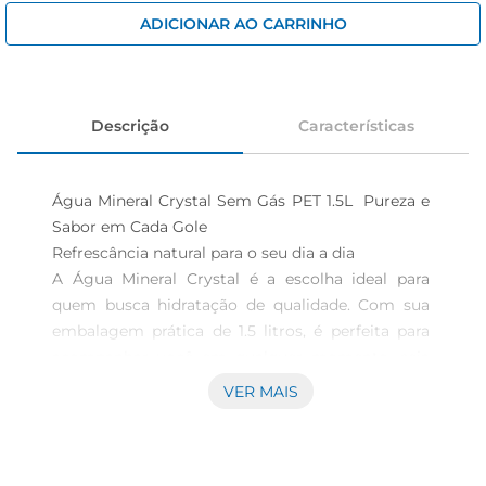
iogurte
ADICIONAR AO CARRINHO
papel higiênico
cerveja
Descrição
Características
Água Mineral Crystal Sem Gás PET 1.5L  Pureza e 
Sabor em Cada Gole

Refrescância natural para o seu dia a dia  

A Água Mineral Crystal é a escolha ideal para 
quem busca hidratação de qualidade. Com sua 
embalagem prática de 1.5 litros, é perfeita para 
acompanhar você em qualquer momento, seja 
em casa, no trabalho ou durante atividades ao ar 
VER MAIS
livre. A pureza da água mineral é garantida, 
proporcionando um sabor leve e refrescante que 
agrada a todos.
