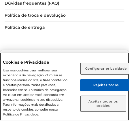
Dúvidas frequentes (FAQ)
Política de troca e devolução
Política de entrega
Selecione sua região:
Cookies e Privacidade
Configurar privacidade
Rio de Janeiro (RJ)
Goiás (GO)
Usamos cookies para melhorar sua
Condições gerais: Em caso de divergência de valores, o
experiência de navegação, otimizar as
valor válido é o do carrinho de compras. Fotos ilustrativas.
Ou
funcionalidades do site, e trazer conteúdo
e ofertas personalizadas para você,
Rejeitar todos
Compras sujeitas a confirmação de estoque. Compras
Caso queira comprar online, informe como deseja receber
baseadas em seu histórico de navegação.
podem ser canceladas em caso de suspeita de fraude. A fim
suas compras:
Ao clicar em aceitar, você concorda em
de garantir o acesso de um maior número de clientes as
armazenar cookies em seu dispositivo.
Aceitar todos os
nossas promoções, a compra de produtos com preços
Para informações mais detalhadas a
Entrega em casa
Retire em Loja
cookies
respeito de cookies, consulte nossa
promocionais poderá ter sua quantidade limitada por
Política de Privacidade.
cliente. Os preços, ofertas e condições são exclusivos para
o e-commerce e válidos durante o dia de hoje, podendo
sofrer alterações sem prévia notificação. Proibida a venda