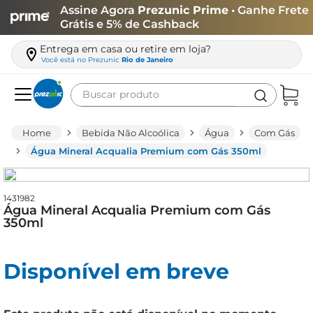
Assine Agora
Prezunic Prime
• Ganhe Frete
Grátis e 5% de Cashback
Entrega em casa ou retire em loja?
Você está no
Prezunic
Rio de Janeiro
Buscar produto
Termos mais buscados
Bebida Não Alcoólica
Água
Com Gás
carne
Água Mineral Acqualia Premium com Gás 350ml
leite
café
1431982
Água Mineral Acqualia Premium com Gás
queijo
350ml
azeite
Disponível em breve
biscoito
arroz