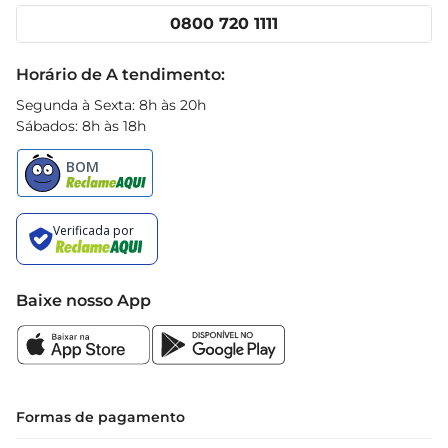
Cencosud Media
Clube Prezunic
 Tipo: Água mineral com gás  

0800 720 1111
Receitas
 Origem: Fonte natural  

Black Friday
 Embalagem: Prática e portátil
Horário de A tendimento:
Segunda à Sexta: 8h às 20h
Sábados: 8h às 18h
Baixe nosso App
Formas de pagamento