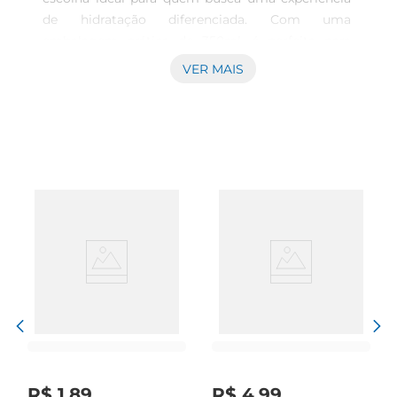
de hidratação diferenciada. Com uma 
embalagem prática de 350ml, é perfeita para 
levar em passeios, viagens ou simplesmente para 
VER MAIS
desfrutar em casa. Seu sabor leve e refrescante 
proporciona umasensação de bemestar a cada 
gole, tornandose uma companhia agradável em 
qualquer momento do dia.

Qualidade e Pureza em Cada Gole  

Esta água mineral é cuidadosamente extraída de 
fontes naturais, garantindo a pureza e a qualidade 
que você merece. O gás natural presente na água 
Acqualia proporciona uma efervescência suave, 
que realça o sabor e torna a bebida ainda mais 
refrescante. Ideal paraacompanhar refeições ou 
para ser saboreada sozinha, ela é uma excelente 
opção para quem valoriza a saúde e o sabor.

Benefícios da Água com Gás  

A Água Mineral Acqualia Premium não só sacia a 
R$
1
,
89
R$
4
,
99