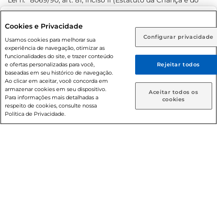
Lei n.º 8069/90, art. 81, inciso II (Estatuto da Criança e do
Adolescente). Preços e condições exclusivos para o
www.prezunic.com.br
, podendo sofrer alterações sem aviso
Selecione sua região:
Cookies e Privacidade
prévio. O valor mínimo para as compras on-line é de R$
Configurar privacidade
Rio de Janeiro (RJ)
Goiás (GO)
Usamos cookies para melhorar sua
80,00.
experiência de navegação, otimizar as
Ou
funcionalidades do site, e trazer conteúdo
e ofertas personalizadas para você,
Rejeitar todos
Caso queira comprar online, informe como deseja receber
baseadas em seu histórico de navegação.
suas compras:
Ao clicar em aceitar, você concorda em
armazenar cookies em seu dispositivo.
© 2026 Copyright. Todos os direitos
Aceitar todos os
Para informações mais detalhadas a
Entrega em casa
Retire em Loja
cookies
reservados Prezunic.
respeito de cookies, consulte nossa
Política de Privacidade.
Cencosud Brasil Comercial SA.CNPJ sob n° 39.346.861/0350-
38 . Sediada na Av. das Nações Unidas, 12.995, 21º andar, CEP:
04.578-000, Bairro Brooklin Paulista, na cidade de São Paulo
- SP.