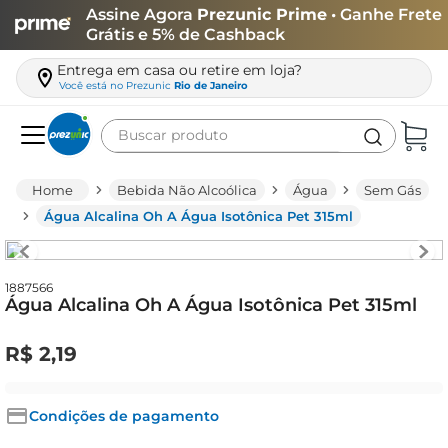
Assine Agora
Prezunic Prime
• Ganhe Frete
Grátis e 5% de Cashback
Entrega em casa ou retire em loja?
Você está no
Prezunic
Rio de Janeiro
Buscar produto
Termos mais buscados
Bebida Não Alcoólica
Água
Sem Gás
carne
Água Alcalina Oh A Água Isotônica Pet 315ml
leite
café
1887566
Água Alcalina Oh A Água Isotônica Pet 315ml
queijo
biscoito
R$
2
,
19
azeite
arroz
Condições de pagamento