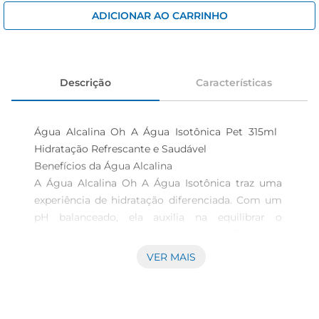
iogurte
ADICIONAR AO CARRINHO
papel higiênico
cerveja
Descrição
Características
Água Alcalina Oh A Água Isotônica Pet 315ml  
Hidratação Refrescante e Saudável 

Benefícios da Água Alcalina  

A Água Alcalina Oh A Água Isotônica traz uma 
experiência de hidratação diferenciada. Com um 
pH balanceado, ela auxilia na equilibrar o 
organismo e promover o bemestar. Excelente 
opção para quem busca manter a saúde em dia, 
VER MAIS
esse produto é ideal para ser consumido antes, 
durante ou após a prática de atividades físicas, 
oferecendo uma reposição eficiente de fluidos e 