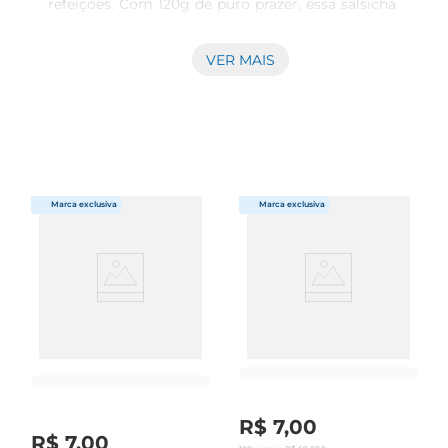
refeições. Com 120g de puro prazer, essa salsicha 
é ideal para compor lanches, pratos rápidos ou 
até mesmo para ser servida em festas e 
VER MAIS
encontros. Seu sabor autêntico combina 
perfeitamente com diferentes 
acompanhamentos, tornandose uma escolha 
versátil para o dia a dia.

Qualidade e Ingredientes Selecionados  

Produzido com ingredientes de alta qualidade, o 
Afiambrado EG Salsicha é elaborado para garantir 
um sabor marcante e uma textura agradável. 
Cada mordida traz a certeza de um produto que 
respeita os padrões de qualidade, 
proporcionando uma experiência gastronômica 
que agrada a todos os paladares. 

Sugestões de Uso  

Essa salsicha é perfeita para ser grelhada, cozida 
ou até mesmo frita, permitindo que você explore 
R$
7
,
00
diferentes formas de preparo. Experimente 
R$
7
,
00