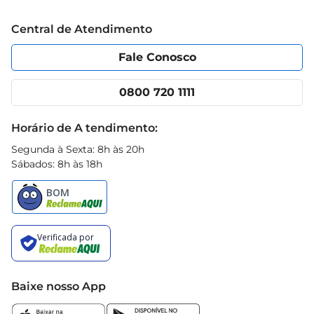
Trabalhe conosco
Blog Prezunic
Central de Atendimento
Política de Privacidade
Código de Ética
Portal do fornecedor
Encartes
Fale Conosco
Nossas lojas
App Prezunic
Cencosud Media
Clube Prezunic
0800 720 1111
Receitas
Black Friday
Horário de A tendimento:
Segunda à Sexta: 8h às 20h
Sábados: 8h às 18h
Baixe nosso App