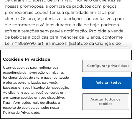
de garantir o acesso de um maior número de clientes as
nossas promoções, a compra de produtos com preços
promocionais poderá ter sua quantidade limitada por
cliente. Os preços, ofertas e condições são exclusivos para
o e-commerce e válidos durante o dia de hoje, podendo
sofrer alterações sem prévia notificação. Proibida a venda
de bebidas alcoólicas para menores de 18 anos, conforme
Lei n.º 8069/90, art. 81, inciso II (Estatuto da Criança e do
Adolescente). Preços e condições exclusivos para o
www.prezunic.com.br
, podendo sofrer alterações sem aviso
Selecione sua região:
Cookies e Privacidade
prévio. O valor mínimo para as compras on-line é de R$
Configurar privacidade
Rio de Janeiro (RJ)
Goiás (GO)
Usamos cookies para melhorar sua
80,00.
experiência de navegação, otimizar as
Ou
funcionalidades do site, e trazer conteúdo
e ofertas personalizadas para você,
Rejeitar todos
Caso queira comprar online, informe como deseja receber
baseadas em seu histórico de navegação.
suas compras:
Ao clicar em aceitar, você concorda em
armazenar cookies em seu dispositivo.
© 2026 Copyright. Todos os direitos
Aceitar todos os
Para informações mais detalhadas a
Entrega em casa
Retire em Loja
cookies
reservados Prezunic.
respeito de cookies, consulte nossa
Política de Privacidade.