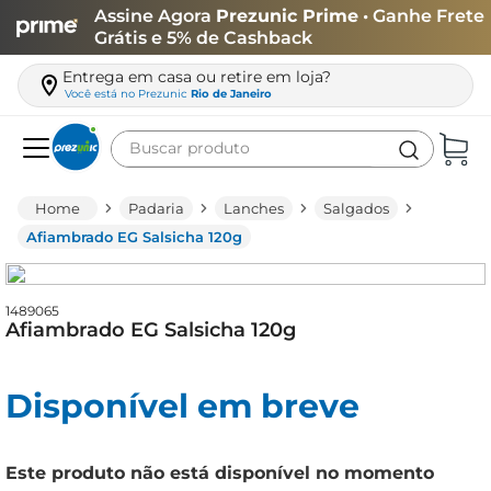
Assine Agora
Prezunic Prime
• Ganhe Frete
Grátis e 5% de Cashback
Entrega em casa ou retire em loja?
Você está no
Prezunic
Rio de Janeiro
Buscar produto
Termos mais buscados
Padaria
Lanches
Salgados
carne
Afiambrado EG Salsicha 120g
leite
café
1489065
Afiambrado EG Salsicha 120g
queijo
arroz
Disponível em breve
biscoito
azeite
Este produto não está disponível no momento