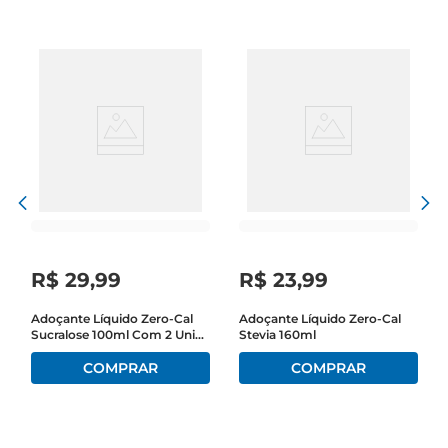
crianças.
R$
29
,
99
R$
23
,
99
Adoçante Líquido Zero-Cal
Adoçante Líquido Zero-Cal
Sucralose 100ml Com 2 Unid
Stevia 160ml
50% Desconto 2 Unid