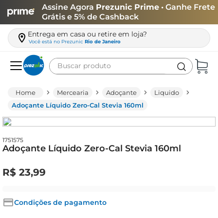
Assine Agora
Prezunic Prime
• Ganhe Frete
Grátis e 5% de Cashback
Entrega em casa ou retire em loja?
Você está no
Prezunic
Rio de Janeiro
Buscar produto
Termos mais buscados
Mercearia
Adoçante
Liquido
carne
Adoçante Líquido Zero-Cal Stevia 160ml
leite
café
1751575
Adoçante Líquido Zero-Cal Stevia 160ml
queijo
azeite
R$
23
,
99
biscoito
arroz
Condições de pagamento