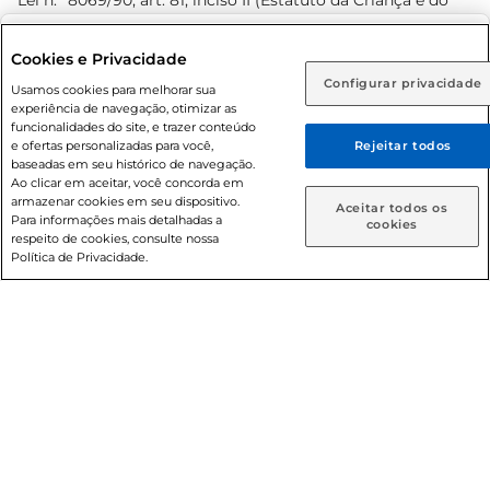
Lei n.º 8069/90, art. 81, inciso II (Estatuto da Criança e do
Adolescente). Preços e condições exclusivos para o
www.prezunic.com.br
, podendo sofrer alterações sem aviso
Selecione sua região:
Cookies e Privacidade
prévio. O valor mínimo para as compras on-line é de R$
Configurar privacidade
Rio de Janeiro (RJ)
Goiás (GO)
Usamos cookies para melhorar sua
80,00.
experiência de navegação, otimizar as
Ou
funcionalidades do site, e trazer conteúdo
e ofertas personalizadas para você,
Rejeitar todos
Caso queira comprar online, informe como deseja receber
baseadas em seu histórico de navegação.
suas compras:
Ao clicar em aceitar, você concorda em
armazenar cookies em seu dispositivo.
© 2026 Copyright. Todos os direitos
Aceitar todos os
Para informações mais detalhadas a
Entrega em casa
Retire em Loja
cookies
reservados Prezunic.
respeito de cookies, consulte nossa
Política de Privacidade.
Cencosud Brasil Comercial SA.CNPJ sob n° 39.346.861/0350-
38 . Sediada na Av. das Nações Unidas, 12.995, 21º andar, CEP:
04.578-000, Bairro Brooklin Paulista, na cidade de São Paulo
- SP.