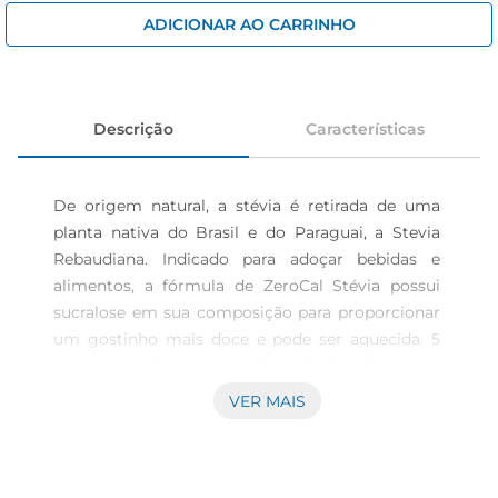
iogurte
ADICIONAR AO CARRINHO
papel higiênico
cerveja
Descrição
Características
De origem natural, a stévia é retirada de uma 
planta nativa do Brasil e do Paraguai, a Stevia 
Rebaudiana. Indicado para adoçar bebidas e 
alimentos, a fórmula de ZeroCal Stévia possui 
sucralose em sua composição para proporcionar 
um gostinho mais doce e pode ser aquecida. 5 
gotas equivale a uma colher de chá de açúcar. 
Armazenar em temperatura ambiente e em local 
VER MAIS
seco e fresco. Esse produto não deve ser 
consumido por gestantes e lactantes salvo por 
orientação médica. Mantenha fora do alcance de 