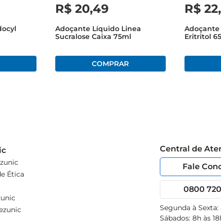
R$
20
,
49
R$
22
docyl
Adoçante Líquido Linea
Adoçante 
Sucralose Caixa 75ml
Eritritol 
Central de At
ic
zunic
Fale Con
e Ética
0800 720 
unic
Segunda à Sexta:
ezunic
Sábados: 8h às 18