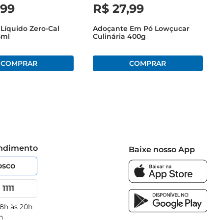
,
99
R$
27
,
99
Líquido Zero-Cal
Adoçante Em Pó Lowçucar
65ml
Culinária 400g
endimento
Baixe nosso App
osco
1111
 8h às 20h
h