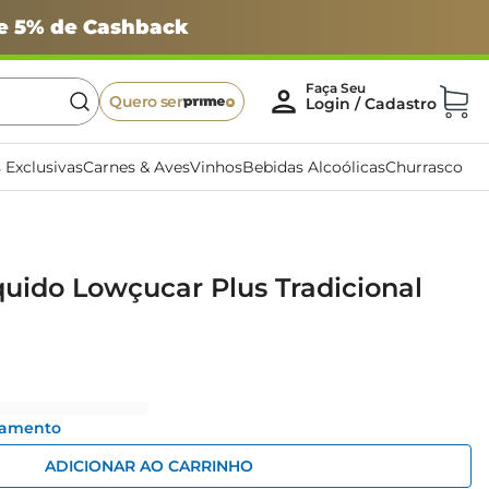
 e 5% de Cashback
Quero ser
 Exclusivas
Carnes & Aves
Vinhos
Bebidas Alcoólicas
Churrasco
uido Lowçucar Plus Tradicional
l
gamento
ADICIONAR AO CARRINHO