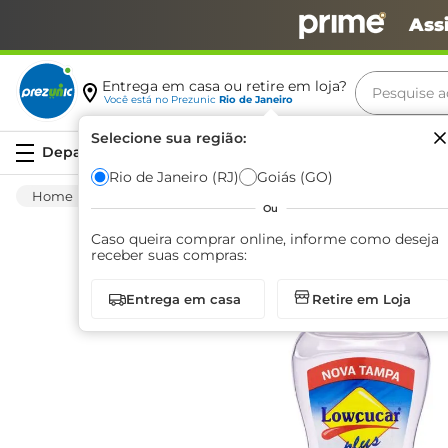
Ass
Pesquise aq
Entrega em casa ou retire em loja?
Você está no
Prezunic
Rio de Janeiro
Termos m
Selecione sua região:
Serviços
carne
Rio de Janeiro (RJ)
Goiás (GO)
Mercearia
Adoçante
Liquido
Adoçan
leite
Ou
café
Caso queira comprar online, informe como deseja
receber suas compras:
queijo
Entrega em casa
Retire em Loja
azeite
biscoit
arroz
iogurte
papel h