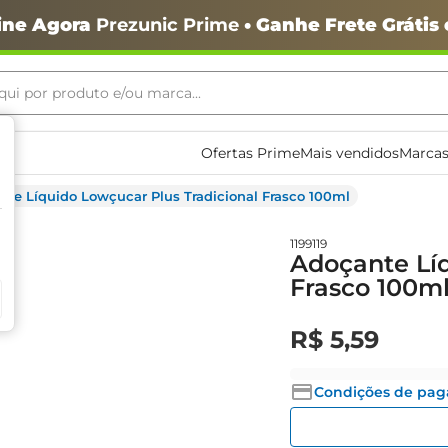
ine Agora
Prezunic Prime
• Ganhe Frete Grátis
ui por produto e/ou marca...
ais buscados
Ofertas Prime
Mais vendidos
Marcas
te Líquido Lowçucar Plus Tradicional Frasco 100ml
1199119
Adoçante Líq
Frasco 100m
R$
5
,
59
o
Condições de pa
igiênico