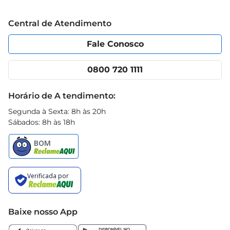
Grupo Cencosud
Trabalhe conosco
Blog Prezunic
Central de Atendimento
Política de Privacidade
Código de Ética
Portal do fornecedor
Encartes
Fale Conosco
Nossas lojas
App Prezunic
Cencosud Media
Clube Prezunic
0800 720 1111
Receitas
Black Friday
Horário de A tendimento:
Segunda à Sexta: 8h às 20h
Sábados: 8h às 18h
Baixe nosso App