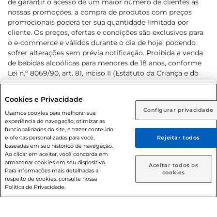
de garantir o acesso de um maior número de clientes as
nossas promoções, a compra de produtos com preços
promocionais poderá ter sua quantidade limitada por
cliente. Os preços, ofertas e condições são exclusivos para
o e-commerce e válidos durante o dia de hoje, podendo
sofrer alterações sem prévia notificação. Proibida a venda
de bebidas alcoólicas para menores de 18 anos, conforme
Lei n.º 8069/90, art. 81, inciso II (Estatuto da Criança e do
Adolescente). Preços e condições exclusivos para o
www.prezunic.com.br
, podendo sofrer alterações sem aviso
Selecione sua região:
Cookies e Privacidade
prévio. O valor mínimo para as compras on-line é de R$
Configurar privacidade
Rio de Janeiro (RJ)
Goiás (GO)
Usamos cookies para melhorar sua
80,00.
experiência de navegação, otimizar as
Ou
funcionalidades do site, e trazer conteúdo
e ofertas personalizadas para você,
Rejeitar todos
Caso queira comprar online, informe como deseja receber
baseadas em seu histórico de navegação.
suas compras:
Ao clicar em aceitar, você concorda em
armazenar cookies em seu dispositivo.
© 2026 Copyright. Todos os direitos
Aceitar todos os
Para informações mais detalhadas a
Entrega em casa
Retire em Loja
cookies
reservados Prezunic.
respeito de cookies, consulte nossa
Política de Privacidade.