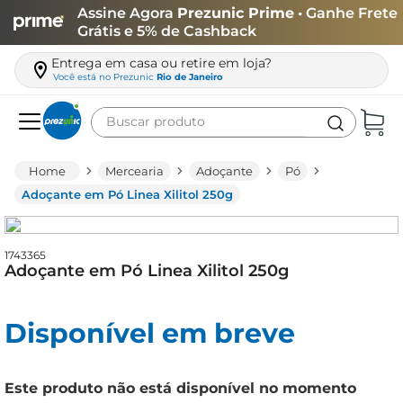
Assine Agora
Prezunic Prime
• Ganhe Frete
Grátis e 5% de Cashback
Entrega em casa ou retire em loja?
Você está no
Prezunic
Rio de Janeiro
Buscar produto
Termos mais buscados
Mercearia
Adoçante
Pó
carne
Adoçante em Pó Linea Xilitol 250g
leite
café
1743365
Adoçante em Pó Linea Xilitol 250g
queijo
biscoito
Disponível em breve
azeite
arroz
Este produto não está disponível no momento