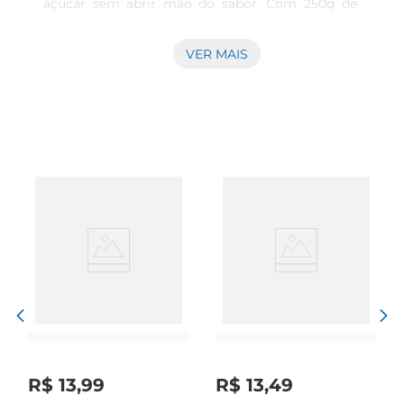
açúcar sem abrir mão do sabor. Com 250g de 
produto, ele é ideal para adoçar bebidas, 
sobremesas e pratos do dia a dia, proporcionando 
VER MAIS
um toque doce de maneira equilibrada. O xilitol, 
um adoçante natural, é conhecido por seu baixo 
índice glicêmico, tornandose uma escolha 
apropriada para diabéticos e para aqueles que 
desejam manter uma alimentação saudável.

Benefícios do xilitol  

Além de adoçar, o xilitol oferece benefícios 
adicionais à saúde. Ele é um poliól que pode 
ajudar na saúde bucal, contribuindo para a 
redução da formação de cáries. O uso deste 
adoçante pode ser uma alternativainteressante 
para quem busca um estilo de vida mais 
saudável, sem abrir mão do prazer de saborear 
alimentos doces.

Versatilidade na cozinha  

R$
13
,
99
R$
13
,
49
O adoçante Linea Xilitol é extremamente versátil 