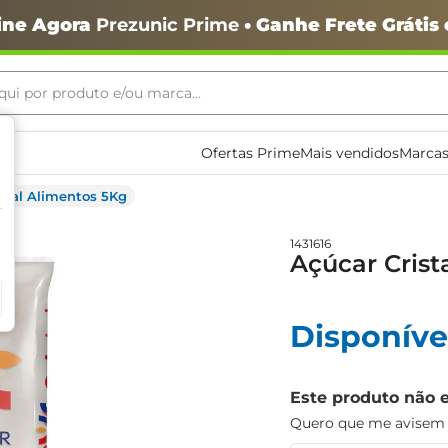
ine Agora
Prezunic Prime
• Ganhe Frete Grátis
ui por produto e/ou marca...
ais buscados
Ofertas Prime
Mais vendidos
Marcas
stal Alimentos 5Kg
1431616
Açúcar Crist
o
Disponíve
Este produto não 
Quero que me avisem q
igiênico