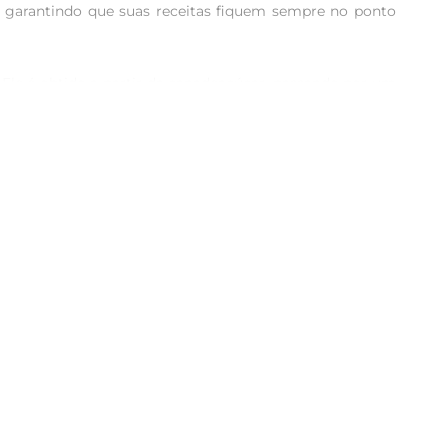
, garantindo que suas receitas fiquem sempre no ponto 
 Ele é obtido a partir da canadeaçúcar, passando por um 
ce na medida certa, sem deixar um gosto residual.

te que você tenha sempre o ingrediente à mão, evitando 
uas características por mais tempo.

s de compotas, geleias, ou até mesmo em marinadas para 
toque especial às suas bebidas.

omentos especiais