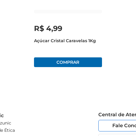
R$
4
,
99
Açúcar Cristal Caravelas 1Kg
Central de At
ic
zunic
Fale Con
e Ética