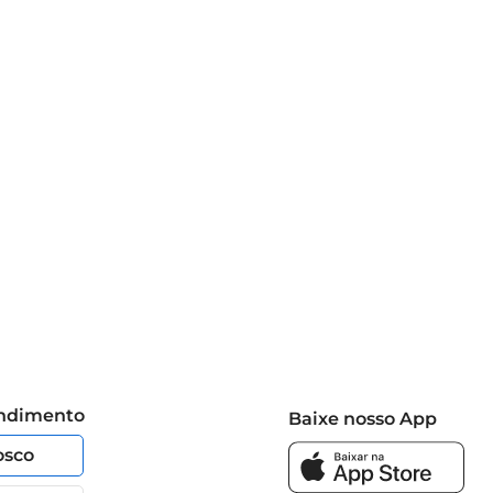
endimento
Baixe nosso App
osco