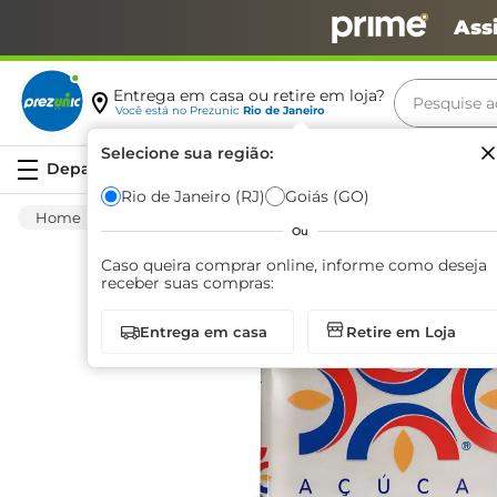
Ass
Pesquise aq
Entrega em casa ou retire em loja?
Você está no
Prezunic
Rio de Janeiro
Termos m
Selecione sua região:
Serviços
carne
Rio de Janeiro (RJ)
Goiás (GO)
Mercearia
Açúcar
Cristal
Açúcar Cri
leite
Ou
café
Caso queira comprar online, informe como deseja
receber suas compras:
queijo
Entrega em casa
Retire em Loja
biscoit
azeite
arroz
iogurte
papel h