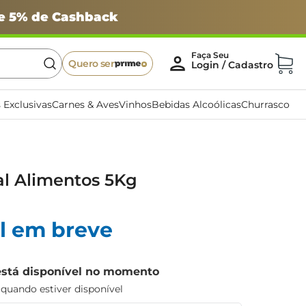
 e 5% de Cashback
Quero ser
 Exclusivas
Carnes & Aves
Vinhos
Bebidas Alcoólicas
Churrasco
al Alimentos 5Kg
l em breve
está disponível no momento
uando estiver disponível