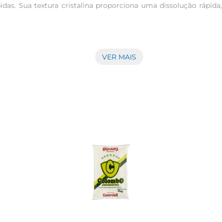
das. Sua textura cristalina proporciona uma dissolução rápida
cristal Alimentos é uma escolha confiável para o seu dia a dia.
ivre de impurezas. Essa qualidade se reflete no sabor, que é do
VER MAIS
r com frequência. Além de ser uma opção econômica, ela garan
embalagem ajuda a preservar a frescura do produto, mantendo s
ilizado em diversas preparações. Experimente usálo em receita
 disso, é uma ótima opção para adoçar chás e cafés, trazendo um 
alidade em todas as suas receitas. Aproveite para adoçarseus m