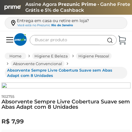
Assine Agora
Prezunic Prime
• Ganhe Frete
Grátis e 5% de Cashback
Entrega em casa ou retire em loja?
Você está no
Prezunic
Rio de Janeiro
Buscar produto
Termos mais buscados
Higiene E Beleza
Higiene Pessoal
carne
Absorvente Convencional
Absorvente Sempre Livre Cobertura Suave sem Abas
leite
Adapt com 8 Unidades
café
queijo
1102755
Absorvente Sempre Livre Cobertura Suave sem
biscoito
Abas Adapt com 8 Unidades
azeite
R$
7
,
99
arroz