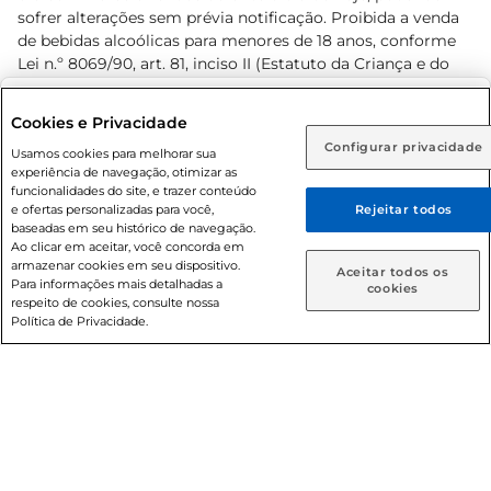
sofrer alterações sem prévia notificação. Proibida a venda
de bebidas alcoólicas para menores de 18 anos, conforme
Lei n.º 8069/90, art. 81, inciso II (Estatuto da Criança e do
Adolescente). Preços e condições exclusivos para o
www.prezunic.com.br
, podendo sofrer alterações sem aviso
Selecione sua região:
Cookies e Privacidade
prévio. O valor mínimo para as compras on-line é de R$
Configurar privacidade
Rio de Janeiro (RJ)
Goiás (GO)
Usamos cookies para melhorar sua
80,00.
experiência de navegação, otimizar as
Ou
funcionalidades do site, e trazer conteúdo
e ofertas personalizadas para você,
Rejeitar todos
Caso queira comprar online, informe como deseja receber
baseadas em seu histórico de navegação.
suas compras:
Ao clicar em aceitar, você concorda em
armazenar cookies em seu dispositivo.
© 2026 Copyright. Todos os direitos
Aceitar todos os
Para informações mais detalhadas a
Entrega em casa
Retire em Loja
cookies
reservados Prezunic.
respeito de cookies, consulte nossa
Política de Privacidade.
Cencosud Brasil Comercial SA.CNPJ sob n° 39.346.861/0350-
38 . Sediada na Av. das Nações Unidas, 12.995, 21º andar, CEP:
04.578-000, Bairro Brooklin Paulista, na cidade de São Paulo
- SP.