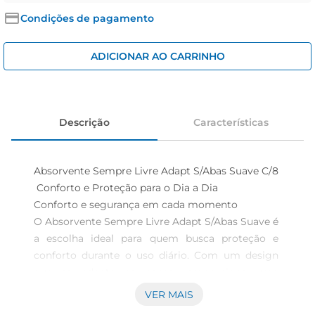
iogurte
Condições de pagamento
papel higiênico
cerveja
ADICIONAR AO CARRINHO
Descrição
Características
Absorvente Sempre Livre Adapt S/Abas Suave C/8 
 Conforto e Proteção para o Dia a Dia

Conforto e segurança em cada momento  

O Absorvente Sempre Livre Adapt S/Abas Suave é 
a escolha ideal para quem busca proteção e 
conforto durante o uso diário. Com um design 
que se adapta ao corpo, proporciona uma 
sensação de leveza e segurança, permitindo que 
VER MAIS
você se mova livremente sem preocupações. 