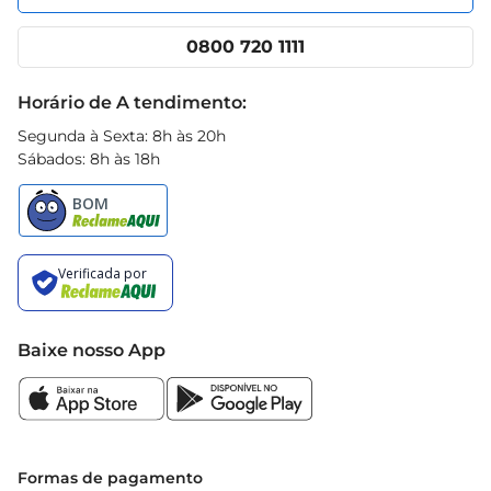
Nossas lojas
App Prezunic
Cencosud Media
Clube Prezunic
0800 720 1111
Receitas
Black Friday
Horário de A tendimento:
Segunda à Sexta: 8h às 20h
Sábados: 8h às 18h
Baixe nosso App
Formas de pagamento