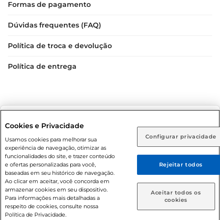
Formas de pagamento
Dúvidas frequentes (FAQ)
Política de troca e devolução
Política de entrega
Selecione sua região:
Cookies e Privacidade
Configurar privacidade
Rio de Janeiro (RJ)
Goiás (GO)
Usamos cookies para melhorar sua
Condições gerais: Em caso de divergência de valores, o
experiência de navegação, otimizar as
valor válido é o do carrinho de compras. Fotos ilustrativas.
Ou
funcionalidades do site, e trazer conteúdo
e ofertas personalizadas para você,
Rejeitar todos
Compras sujeitas a confirmação de estoque. Compras
Caso queira comprar online, informe como deseja receber
baseadas em seu histórico de navegação.
podem ser canceladas em caso de suspeita de fraude. A fim
suas compras:
Ao clicar em aceitar, você concorda em
de garantir o acesso de um maior número de clientes as
armazenar cookies em seu dispositivo.
Aceitar todos os
nossas promoções, a compra de produtos com preços
Para informações mais detalhadas a
Entrega em casa
Retire em Loja
cookies
respeito de cookies, consulte nossa
promocionais poderá ter sua quantidade limitada por
Política de Privacidade.
cliente. Os preços, ofertas e condições são exclusivos para