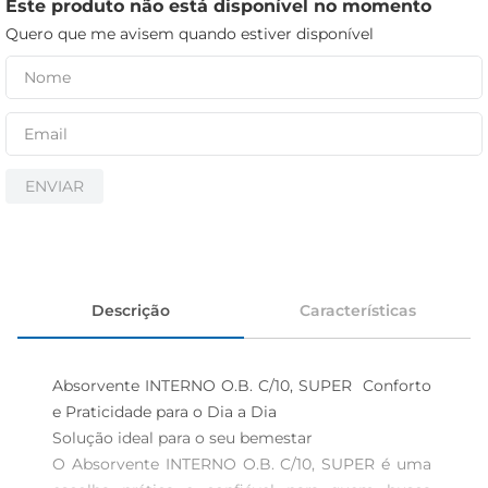
iogurte
Este produto não está disponível no momento
Quero que me avisem quando estiver disponível
papel higiênico
cerveja
ENVIAR
Descrição
Características
Absorvente INTERNO O.B. C/10, SUPER  Conforto 
e Praticidade para o Dia a Dia

Solução ideal para o seu bemestar  

O Absorvente INTERNO O.B. C/10, SUPER é uma 