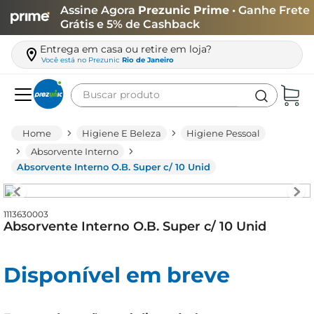
Assine Agora
Prezunic Prime
• Ganhe Frete
Grátis e 5% de Cashback
Entrega em casa ou retire em loja?
Você está no
Prezunic
Rio de Janeiro
Buscar produto
Termos mais buscados
Higiene E Beleza
Higiene Pessoal
carne
Absorvente Interno
Absorvente Interno O.B. Super c/ 10 Unid
leite
café
1113630003
queijo
Absorvente Interno O.B. Super c/ 10 Unid
azeite
biscoito
Disponível em breve
arroz