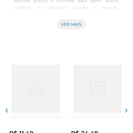
escolha prática e confiável para quem busca 
conforto e segurança durante o período 
menstrual. Com uma embalagem que contém 10 
unidades, este produto foi desenvolvido para 
VER MAIS
oferecer proteção eficaz, permitindo que você se 
sinta à vontade em todas as situações do seu dia 
a dia.

Tecnologia e eficiência  

Este absorvente interno é feito com materiais de 
alta qualidade,que garantem uma absorção 
superior e uma sensação de frescor. A tecnologia 
utilizada proporciona um ajuste perfeito ao 
corpo, evitando vazamentos e garantindo que 
você possa se movimentar livremente, seja em 
atividades cotidianas ou em momentos de lazer. 
A forma discreta e o design anatômico fazem 
com que o uso seja quase imperceptível, 
permitindo que você mantenha sua rotina sem 
preocupações.
