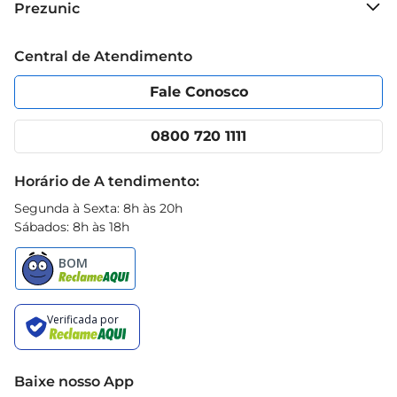
Prezunic
siga as instruções de aplicação e descarte 
Grupo Cencosud
corretamente após o uso.
Trabalhe conosco
Blog Prezunic
Central de Atendimento
Política de Privacidade
Código de Ética
Portal do fornecedor
Encartes
Fale Conosco
Nossas lojas
App Prezunic
Cencosud Media
Clube Prezunic
0800 720 1111
Receitas
Black Friday
Horário de A tendimento:
Segunda à Sexta: 8h às 20h
Sábados: 8h às 18h
Baixe nosso App