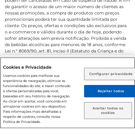
podem ser canceladas em caso de suspeita de fraude. A fim
de garantir o acesso de um maior número de clientes as
nossas promoções, a compra de produtos com preços
promocionais poderá ter sua quantidade limitada por
cliente. Os preços, ofertas e condições são exclusivos para
o e-commerce e válidos durante o dia de hoje, podendo
sofrer alterações sem prévia notificação. Proibida a venda
de bebidas alcoólicas para menores de 18 anos, conforme
Lei n.º 8069/90, art. 81, inciso II (Estatuto da Criança e do
Adolescente). Preços e condições exclusivos para o
www.prezunic.com.br
, podendo sofrer alterações sem aviso
Selecione sua região:
Cookies e Privacidade
prévio. O valor mínimo para as compras on-line é de R$
Configurar privacidade
Rio de Janeiro (RJ)
Goiás (GO)
Usamos cookies para melhorar sua
80,00.
experiência de navegação, otimizar as
Ou
funcionalidades do site, e trazer conteúdo
e ofertas personalizadas para você,
Rejeitar todos
Caso queira comprar online, informe como deseja receber
baseadas em seu histórico de navegação.
suas compras:
Ao clicar em aceitar, você concorda em
armazenar cookies em seu dispositivo.
© 2026 Copyright. Todos os direitos
Aceitar todos os
Para informações mais detalhadas a
Entrega em casa
Retire em Loja
cookies
reservados Prezunic.
respeito de cookies, consulte nossa
Política de Privacidade.