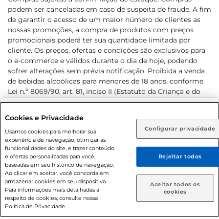
podem ser canceladas em caso de suspeita de fraude. A fim
de garantir o acesso de um maior número de clientes as
nossas promoções, a compra de produtos com preços
promocionais poderá ter sua quantidade limitada por
cliente. Os preços, ofertas e condições são exclusivos para
o e-commerce e válidos durante o dia de hoje, podendo
sofrer alterações sem prévia notificação. Proibida a venda
de bebidas alcoólicas para menores de 18 anos, conforme
Lei n.º 8069/90, art. 81, inciso II (Estatuto da Criança e do
Adolescente). Preços e condições exclusivos para o
www.prezunic.com.br
, podendo sofrer alterações sem aviso
Selecione sua região:
Cookies e Privacidade
prévio. O valor mínimo para as compras on-line é de R$
Configurar privacidade
Rio de Janeiro (RJ)
Goiás (GO)
Usamos cookies para melhorar sua
80,00.
experiência de navegação, otimizar as
Ou
funcionalidades do site, e trazer conteúdo
e ofertas personalizadas para você,
Rejeitar todos
Caso queira comprar online, informe como deseja receber
baseadas em seu histórico de navegação.
suas compras:
Ao clicar em aceitar, você concorda em
armazenar cookies em seu dispositivo.
© 2026 Copyright. Todos os direitos
Aceitar todos os
Para informações mais detalhadas a
Entrega em casa
Retire em Loja
cookies
reservados Prezunic.
respeito de cookies, consulte nossa
Política de Privacidade.