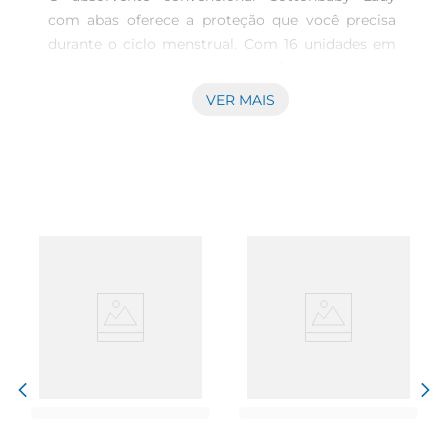
com abas oferece a proteção que você precisa 
durante o ciclo menstrual. Com 16 unidades em 
sua embalagem, este produto foi desenvolvido 
para proporcionar segurança e conforto, 
VER MAIS
permitindo que você realize suas atividades 
diárias com tranquilidade. A sua construção leve 
e prática confere um ajuste preciso, evitando 
desconfortos e garantindo que o absorvente se 
mantenha no lugar.

Detecção de alta absorção  

A tecnologia utilizada na fabricação do 
Cottonbaby Lady foi pensada para proporcionar a 
máxima absorção, refletindo a preocupação da 
marca com o bemestar da mulher. Cada 
absorvente é equipado com abas que auxiliam na 
fixação e proporcionam uma camada extra de 
segurança, prevenindo vazamentos e permitindo 
um uso mais confiante ao longo do dia.
