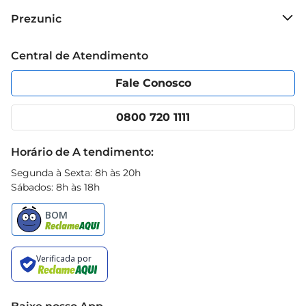
Sobre o Prezunic
Prezunic
Grupo Cencosud
Trabalhe conosco
Blog Prezunic
Central de Atendimento
Política de Privacidade
Código de Ética
Portal do fornecedor
Encartes
Fale Conosco
Nossas lojas
App Prezunic
Cencosud Media
Clube Prezunic
0800 720 1111
Receitas
Black Friday
Horário de A tendimento:
Segunda à Sexta: 8h às 20h
Sábados: 8h às 18h