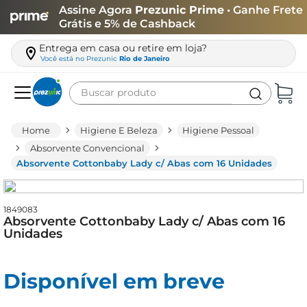
Assine Agora
Prezunic Prime
• Ganhe Frete
Grátis e 5% de Cashback
Entrega em casa ou retire em loja?
Você está no
Prezunic
Rio de Janeiro
Buscar produto
Termos mais buscados
Higiene E Beleza
Higiene Pessoal
carne
Absorvente Convencional
Absorvente Cottonbaby Lady c/ Abas com 16 Unidades
leite
café
1849083
queijo
Absorvente Cottonbaby Lady c/ Abas com 16
Unidades
arroz
azeite
Disponível em breve
biscoito