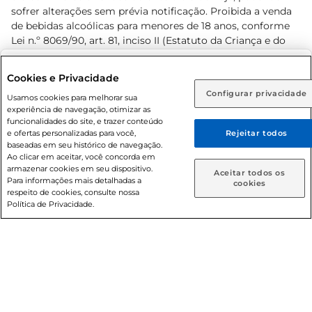
sofrer alterações sem prévia notificação. Proibida a venda
de bebidas alcoólicas para menores de 18 anos, conforme
Lei n.º 8069/90, art. 81, inciso II (Estatuto da Criança e do
Adolescente). Preços e condições exclusivos para o
www.prezunic.com.br
, podendo sofrer alterações sem aviso
Selecione sua região:
Cookies e Privacidade
prévio. O valor mínimo para as compras on-line é de R$
Configurar privacidade
Rio de Janeiro (RJ)
Goiás (GO)
Usamos cookies para melhorar sua
80,00.
experiência de navegação, otimizar as
Ou
funcionalidades do site, e trazer conteúdo
e ofertas personalizadas para você,
Rejeitar todos
Caso queira comprar online, informe como deseja receber
baseadas em seu histórico de navegação.
suas compras:
Ao clicar em aceitar, você concorda em
armazenar cookies em seu dispositivo.
© 2026 Copyright. Todos os direitos
Aceitar todos os
Para informações mais detalhadas a
Entrega em casa
Retire em Loja
cookies
reservados Prezunic.
respeito de cookies, consulte nossa
Política de Privacidade.
Cencosud Brasil Comercial SA.CNPJ sob n° 39.346.861/0350-
38 . Sediada na Av. das Nações Unidas, 12.995, 21º andar, CEP:
04.578-000, Bairro Brooklin Paulista, na cidade de São Paulo
- SP.