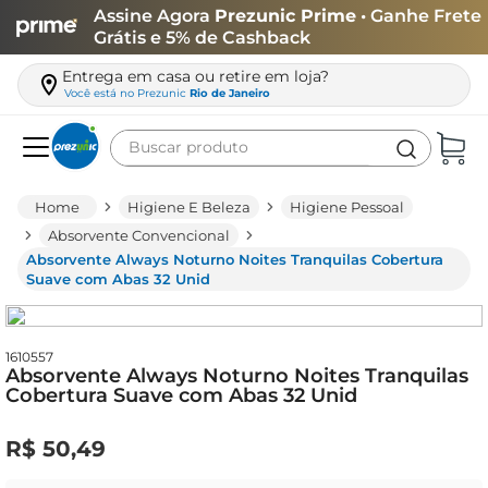
Assine Agora
Prezunic Prime
• Ganhe Frete
Grátis e 5% de Cashback
Entrega em casa ou retire em loja?
Você está no
Prezunic
Rio de Janeiro
Buscar produto
Termos mais buscados
Higiene E Beleza
Higiene Pessoal
carne
Absorvente Convencional
Absorvente Always Noturno Noites Tranquilas Cobertura
leite
Suave com Abas 32 Unid
café
queijo
1610557
Absorvente Always Noturno Noites Tranquilas
biscoito
Cobertura Suave com Abas 32 Unid
azeite
R$
50
,
49
arroz