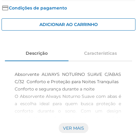
iogurte
Condições de pagamento
papel higiênico
cerveja
ADICIONAR AO CARRINHO
Descrição
Características
Absorvente ALWAYS NOTURNO SUAVE C/ABAS 
C/32  Conforto e Proteção para Noites Tranquilas

Conforto e segurança durante a noite  

O Absorvente Always Noturno Suave com abas é 
a escolha ideal para quem busca proteção e 
conforto durante o sono. Com um design 
pensadopara se adaptar ao corpo, este produto 
proporciona uma sensação de suavidade e 
VER MAIS
segurança, permitindo que você tenha noites 