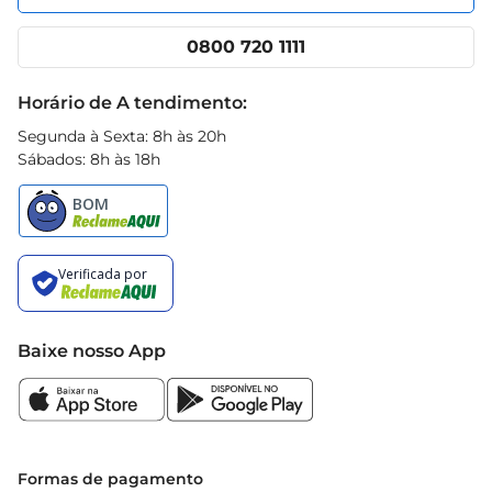
Nossas lojas
App Prezunic
Cencosud Media
Clube Prezunic
0800 720 1111
Receitas
Black Friday
Horário de A tendimento:
Segunda à Sexta: 8h às 20h
Sábados: 8h às 18h
Baixe nosso App
Formas de pagamento