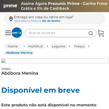
Assine Agora
Prezunic Prime
• Ganhe Frete
Grátis e 5% de Cashback
Entrega em casa ou retire em loja?
Você está no
Prezunic
Rio de Janeiro
Buscar produto
Termos mais buscados
Hortifruti
Legume
Fresco
carne
Abóbora Menina
leite
café
1111883
Abóbora Menina
queijo
biscoito
Disponível em breve
azeite
arroz
Este produto não está disponível no momento