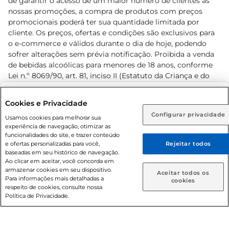
de garantir o acesso de um maior número de clientes as
nossas promoções, a compra de produtos com preços
promocionais poderá ter sua quantidade limitada por
cliente. Os preços, ofertas e condições são exclusivos para
o e-commerce e válidos durante o dia de hoje, podendo
sofrer alterações sem prévia notificação. Proibida a venda
de bebidas alcoólicas para menores de 18 anos, conforme
Lei n.º 8069/90, art. 81, inciso II (Estatuto da Criança e do
Adolescente). Preços e condições exclusivos para o
www.prezunic.com.br
, podendo sofrer alterações sem aviso
Selecione sua região:
Cookies e Privacidade
prévio. O valor mínimo para as compras on-line é de R$
Configurar privacidade
Rio de Janeiro (RJ)
Goiás (GO)
Usamos cookies para melhorar sua
80,00.
experiência de navegação, otimizar as
Ou
funcionalidades do site, e trazer conteúdo
e ofertas personalizadas para você,
Rejeitar todos
Caso queira comprar online, informe como deseja receber
baseadas em seu histórico de navegação.
suas compras:
Ao clicar em aceitar, você concorda em
armazenar cookies em seu dispositivo.
© 2026 Copyright. Todos os direitos
Aceitar todos os
Para informações mais detalhadas a
Entrega em casa
Retire em Loja
cookies
reservados Prezunic.
respeito de cookies, consulte nossa
Política de Privacidade.