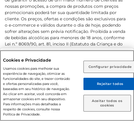
de garantir o acesso de um maior número de clientes as
nossas promoções, a compra de produtos com preços
promocionais poderá ter sua quantidade limitada por
cliente. Os preços, ofertas e condições são exclusivos para
o e-commerce e válidos durante o dia de hoje, podendo
sofrer alterações sem prévia notificação. Proibida a venda
de bebidas alcoólicas para menores de 18 anos, conforme
Lei n.º 8069/90, art. 81, inciso II (Estatuto da Criança e do
Adolescente). Preços e condições exclusivos para o
www.prezunic.com.br
, podendo sofrer alterações sem aviso
Selecione sua região:
Cookies e Privacidade
prévio. O valor mínimo para as compras on-line é de R$
Configurar privacidade
Rio de Janeiro (RJ)
Goiás (GO)
Usamos cookies para melhorar sua
80,00.
experiência de navegação, otimizar as
Ou
funcionalidades do site, e trazer conteúdo
e ofertas personalizadas para você,
Rejeitar todos
Caso queira comprar online, informe como deseja receber
baseadas em seu histórico de navegação.
suas compras:
Ao clicar em aceitar, você concorda em
armazenar cookies em seu dispositivo.
© 2026 Copyright. Todos os direitos
Aceitar todos os
Para informações mais detalhadas a
Entrega em casa
Retire em Loja
cookies
reservados Prezunic.
respeito de cookies, consulte nossa
Política de Privacidade.