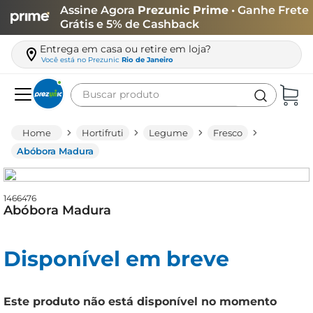
Assine Agora
Prezunic Prime
• Ganhe Frete
Grátis e 5% de Cashback
Entrega em casa ou retire em loja?
Você está no
Prezunic
Rio de Janeiro
Buscar produto
Termos mais buscados
Hortifruti
Legume
Fresco
carne
Abóbora Madura
leite
café
1466476
Abóbora Madura
queijo
azeite
Disponível em breve
biscoito
arroz
Este produto não está disponível no momento