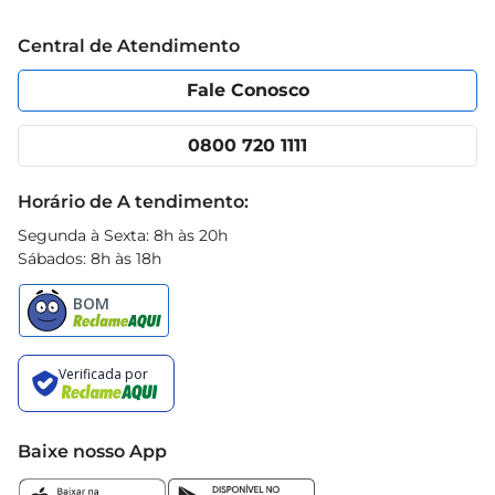
Trabalhe conosco
Blog Prezunic
Central de Atendimento
Política de Privacidade
Código de Ética
Portal do fornecedor
Encartes
Fale Conosco
Nossas lojas
App Prezunic
Cencosud Media
Clube Prezunic
0800 720 1111
Receitas
Black Friday
Horário de A tendimento:
Segunda à Sexta: 8h às 20h
Sábados: 8h às 18h
Baixe nosso App