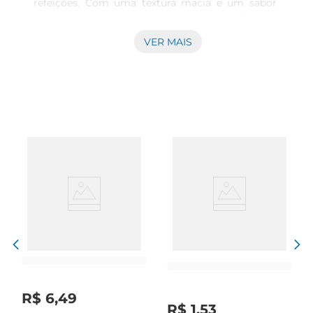
refeições. Com uma textura macia e um sabor 
adocicado, ela se destaca em diversas 
preparações, desde sopas e purês até assados e 
VER MAIS
acompanhamentos. Ao escolher a abóbora 
madura, você garante um produto fresco e de 
alta qualidade, ideal para enriquecer o seu 
cardápio.

Benefícios Nutricionais  

Rica em vitaminas A, C e E, além de minerais 
como potássio e magnésio, a abóbora madura é 
uma excelente opção para quem deseja manter 
uma alimentação equilibrada. Seu alto teor de 
fibras contribui para a saúde digestiva, enquanto 
os antioxidantes presentes ajudam a fortalecer o 
sistema imunológico. Incorporar a abóbora na 
sua dieta é uma forma saborosa de cuidar da 
saúde.

Versatilidade na Cozinha  

R$
6
,
49
A abóbora madura pode ser utilizada de diversas 
R$
1
,
53