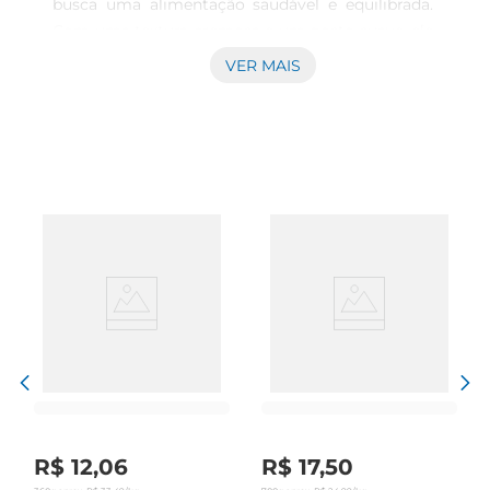
busca uma alimentação saudável e equilibrada. 
Com uma textura cremosa e um gosto suave, ele 
se destaca como um ingrediente versátil em 
VER MAIS
diversas receitas, desde guacamole até 
smoothies e saladas. Ao escolher o abacate 
avocado, você está optando por um produto 
fresco e de alta qualidade, perfeito para 
enriquecer suas refeições.

Benefícios nutricionais

O abacate é conhecido por suas propriedades 
benéficas à saúde. Ele é uma excelente fonte de 
gorduras saudáveis, especialmente ácidos graxos 
monoinsaturados, que ajudam a manter o 
coração saudável. Além disso, é rico em 
vitaminas e minerais, como vitamina E, vitamina 
K, potássio e folato. Incorporar o abacate à sua 
dieta pode contribuir para a saúde da pele, a 
redução do colesterole a melhora na absorção de 
R$
12
,
06
R$
17
,
50
nutrientes de outros alimentos.
