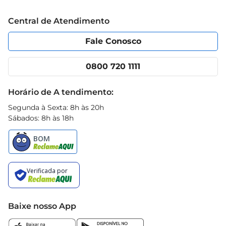
Trabalhe conosco
Blog Prezunic
Central de Atendimento
Política de Privacidade
Código de Ética
Portal do fornecedor
Encartes
Fale Conosco
Nossas lojas
App Prezunic
Cencosud Media
Clube Prezunic
0800 720 1111
Receitas
Black Friday
Horário de A tendimento:
Segunda à Sexta: 8h às 20h
Sábados: 8h às 18h
Baixe nosso App