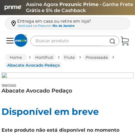
Assine Agora
Prezunic Prime
• Ganhe Frete
Grátis e 5% de Cashback
Entrega em casa ou retire em loja?
Você está no
Prezunic
Rio de Janeiro
Buscar produto
Termos mais buscados
Hortifruti
Fruta
Processada
carne
Abacate Avocado Pedaço
leite
café
1880565
Abacate Avocado Pedaço
queijo
biscoito
Disponível em breve
azeite
arroz
Este produto não está disponível no momento