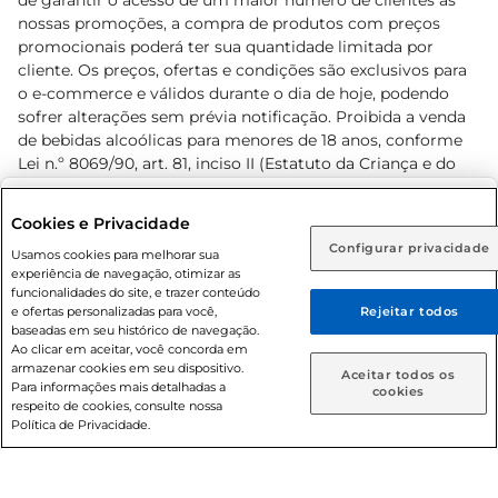
de garantir o acesso de um maior número de clientes as
nossas promoções, a compra de produtos com preços
promocionais poderá ter sua quantidade limitada por
cliente. Os preços, ofertas e condições são exclusivos para
o e-commerce e válidos durante o dia de hoje, podendo
sofrer alterações sem prévia notificação. Proibida a venda
de bebidas alcoólicas para menores de 18 anos, conforme
Lei n.º 8069/90, art. 81, inciso II (Estatuto da Criança e do
Adolescente). Preços e condições exclusivos para o
www.prezunic.com.br
, podendo sofrer alterações sem aviso
Selecione sua região:
Cookies e Privacidade
prévio. O valor mínimo para as compras on-line é de R$
Configurar privacidade
Rio de Janeiro (RJ)
Goiás (GO)
Usamos cookies para melhorar sua
80,00.
experiência de navegação, otimizar as
Ou
funcionalidades do site, e trazer conteúdo
e ofertas personalizadas para você,
Rejeitar todos
Caso queira comprar online, informe como deseja receber
baseadas em seu histórico de navegação.
suas compras:
Ao clicar em aceitar, você concorda em
armazenar cookies em seu dispositivo.
© 2026 Copyright. Todos os direitos
Aceitar todos os
Para informações mais detalhadas a
Entrega em casa
Retire em Loja
cookies
reservados Prezunic.
respeito de cookies, consulte nossa
Política de Privacidade.