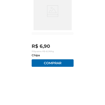
R$
6
,
90
150g
aprox.
•
R$
45
,
99
/kg
Chipa