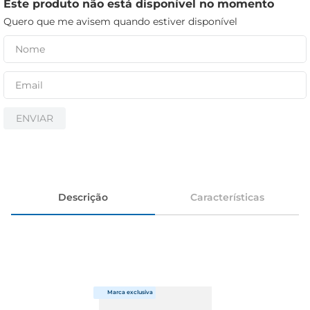
iogurte
Este produto não está disponível no momento
Quero que me avisem quando estiver disponível
papel higiênico
cerveja
ENVIAR
Descrição
Características