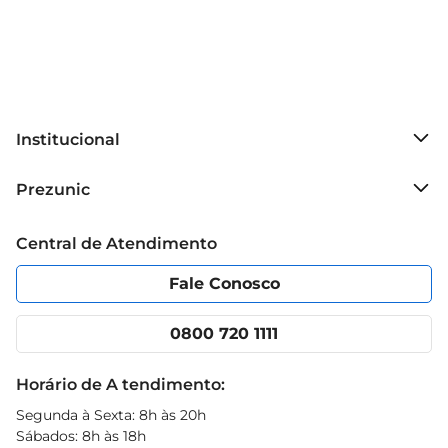
Institucional
Sobre o Prezunic
Prezunic
Grupo Cencosud
Trabalhe conosco
Blog Prezunic
Central de Atendimento
Política de Privacidade
Código de Ética
Portal do fornecedor
Encartes
Fale Conosco
Nossas lojas
App Prezunic
Cencosud Media
Clube Prezunic
0800 720 1111
Receitas
Black Friday
Horário de A tendimento:
Segunda à Sexta: 8h às 20h
Sábados: 8h às 18h