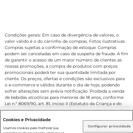
Condições gerais: Em caso de divergência de valores, o
valor válido é o do carrinho de compras. Fotos ilustrativas.
Compras sujeitas a confirmação de estoque. Compras
podem ser canceladas em caso de suspeita de fraude. A fim
de garantir o acesso de um maior número de clientes as
nossas promoções, a compra de produtos com preços
promocionais poderá ter sua quantidade limitada por
cliente. Os preços, ofertas e condições são exclusivos para
o e-commerce e válidos durante o dia de hoje, podendo
sofrer alterações sem prévia notificação. Proibida a venda
de bebidas alcoólicas para menores de 18 anos, conforme
Lei n.º 8069/90, art. 81, inciso II (Estatuto da Criança e do
Adolescente). Preços e condições exclusivos para o
www.prezunic.com.br
, podendo sofrer alterações sem aviso
Selecione sua região:
Cookies e Privacidade
prévio. O valor mínimo para as compras on-line é de R$
Configurar privacidade
Rio de Janeiro (RJ)
Goiás (GO)
Usamos cookies para melhorar sua
80,00.
experiência de navegação, otimizar as