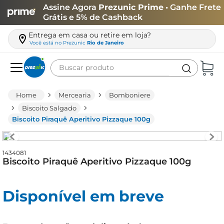
Assine Agora
Prezunic Prime
• Ganhe Frete
Grátis e 5% de Cashback
Entrega em casa ou retire em loja?
Você está no
Prezunic
Rio de Janeiro
Buscar produto
Termos mais buscados
Mercearia
Bomboniere
carne
Biscoito Salgado
Biscoito Piraquê Aperitivo Pizzaque 100g
leite
café
1434081
queijo
Biscoito Piraquê Aperitivo Pizzaque 100g
azeite
biscoito
Disponível em breve
arroz