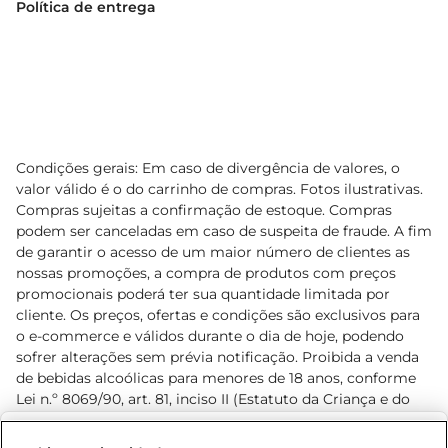
Política de entrega
Condições gerais: Em caso de divergência de valores, o
valor válido é o do carrinho de compras. Fotos ilustrativas.
Compras sujeitas a confirmação de estoque. Compras
podem ser canceladas em caso de suspeita de fraude. A fim
de garantir o acesso de um maior número de clientes as
nossas promoções, a compra de produtos com preços
promocionais poderá ter sua quantidade limitada por
cliente. Os preços, ofertas e condições são exclusivos para
o e-commerce e válidos durante o dia de hoje, podendo
sofrer alterações sem prévia notificação. Proibida a venda
de bebidas alcoólicas para menores de 18 anos, conforme
Lei n.º 8069/90, art. 81, inciso II (Estatuto da Criança e do
Adolescente). Preços e condições exclusivos para o
www.prezunic.com.br
, podendo sofrer alterações sem aviso
Selecione sua região: