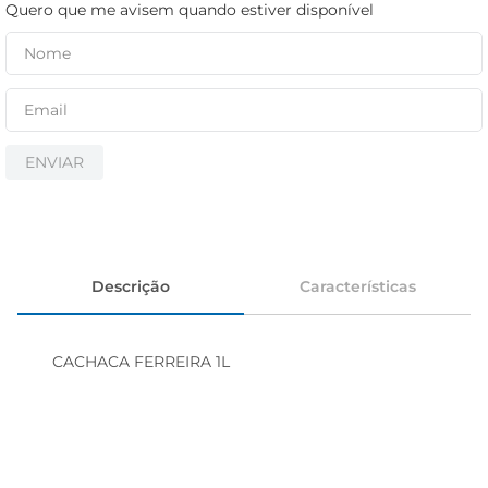
iogurte
Quero que me avisem quando estiver disponível
papel higiênico
cerveja
ENVIAR
Descrição
Características
CACHACA FERREIRA 1L