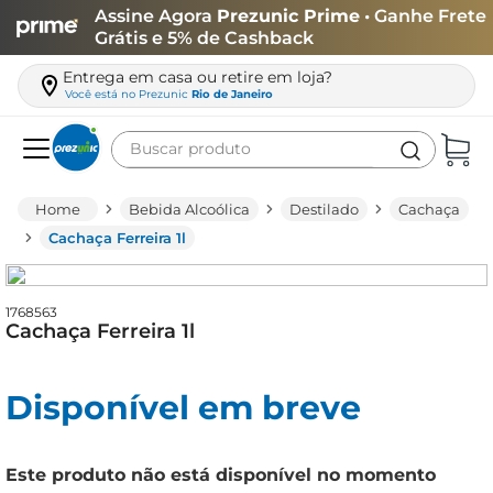
Assine Agora
Prezunic Prime
• Ganhe Frete
Grátis e 5% de Cashback
Entrega em casa ou retire em loja?
Você está no
Prezunic
Rio de Janeiro
Buscar produto
Termos mais buscados
Bebida Alcoólica
Destilado
Cachaça
carne
Cachaça Ferreira 1l
leite
café
1768563
Cachaça Ferreira 1l
queijo
biscoito
Disponível em breve
azeite
arroz
Este produto não está disponível no momento