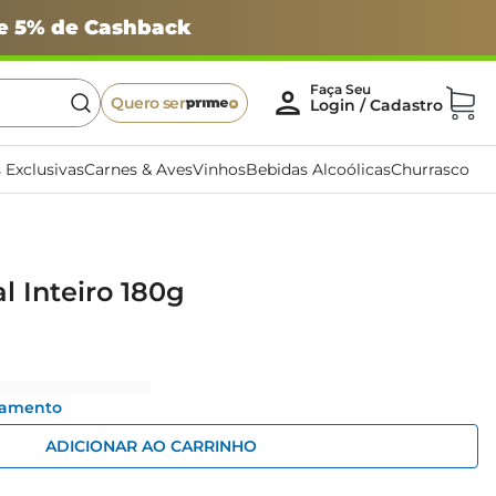
 e 5% de Cashback
Quero ser
 Exclusivas
Carnes & Aves
Vinhos
Bebidas Alcoólicas
Churrasco
l Inteiro 180g
gamento
ADICIONAR AO CARRINHO