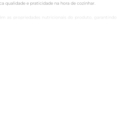
qualidade e praticidade na hora de cozinhar.

m as propriedades nutricionais do produto, garantindo 
r o sabor e a textura, proporcionando uma experiência 
 um toque crocante, ou em receitas de risotos e massas, 
aperitivos, surpreendendo seus convidados com um sabor 
ntação equilibrada. É uma excelente fonte de nutrientes 
em refrigerador e consuma em até 3 dias para preservar 