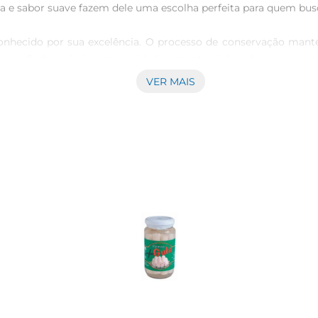
 sabor suave fazem dele uma escolha perfeita para quem busca 
nhecido por sua excelência. O processo de conservação manté
oso. Cada embalagem é cuidadosamente elaborada para preserva
VER MAIS
do de diversas maneiras. Experimente adicionálo em saladas para
 disso, é uma excelente opção para compor tábuas de frios e 
ras e com baixo teor calórico, ideal para quem busca uma alime
nar o palmito em local fresco e seco. Após aberto, mantenha 