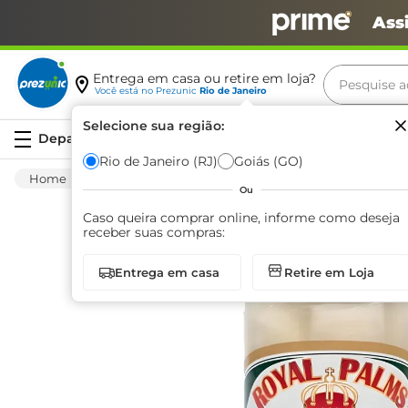
Ass
Pesquise aq
Entrega em casa ou retire em loja?
Você está no
Prezunic
Rio de Janeiro
Termos m
Selecione sua região:
Serviços
carne
Rio de Janeiro (RJ)
Goiás (GO)
Mercearia
Conservas
Palmito
Palmi
leite
Ou
café
Caso queira comprar online, informe como deseja
receber suas compras:
queijo
Entrega em casa
Retire em Loja
biscoit
azeite
arroz
iogurte
papel h