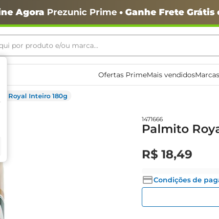
ine Agora
Prezunic Prime
• Ganhe Frete Grátis
ui por produto e/ou marca...
ais buscados
Ofertas Prime
Mais vendidos
Marcas
to Royal Inteiro 180g
1471666
Palmito Roya
o
R$
18
,
49
Condições de pa
igiênico