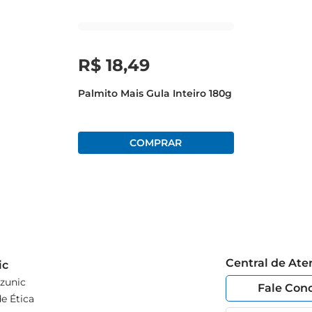
R$
18
,
49
Palmito Mais Gula Inteiro 180g
Central de At
ic
zunic
Fale Con
e Ética