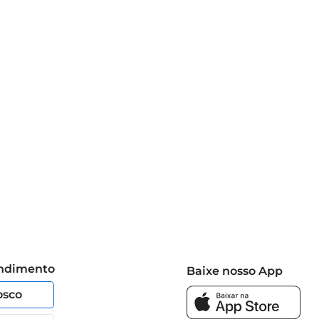
endimento
Baixe nosso App
osco