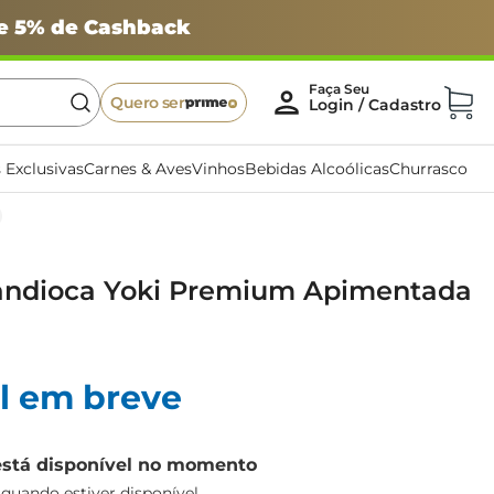
 e 5% de Cashback
Quero ser
 Exclusivas
Carnes & Aves
Vinhos
Bebidas Alcoólicas
Churrasco
andioca Yoki Premium Apimentada
l em breve
está disponível no momento
uando estiver disponível