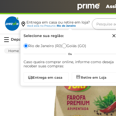
Ass
Pesquise aq
Entrega em casa ou retire em loja?
Você está no
Prezunic
Rio de Janeiro
Termos m
Selecione sua região:
Serviços
carne
Rio de Janeiro (RJ)
Goiás (GO)
Mercearia
Alimentos Basicos
Farinaceos
leite
Ou
café
Caso queira comprar online, informe como deseja
receber suas compras:
queijo
Entrega em casa
Retire em Loja
arroz
azeite
biscoit
cerveja
iogurte