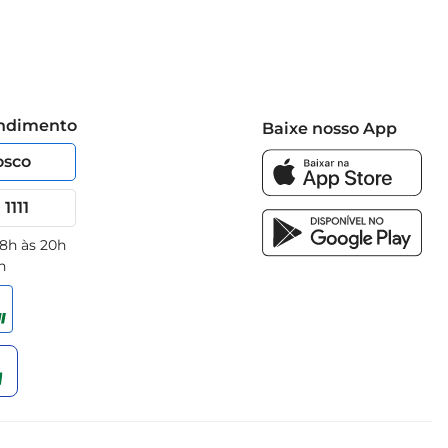
endimento
Baixe nosso App
osco
1111
 8h às 20h
h