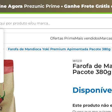
ine Agora
Prezunic Prime
• Ganhe Frete Grátis
ui por produto e/ou marca...
ais buscados
Ofertas Prime
Mais vendidos
Marcas
Farofa de Mandioca Yoki Premium Apimentada Pacote 380g
1811231
Farofa de M
Pacote 380g
Disponíve
o
Este produto não 
Quero que me avisem q