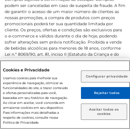
podem ser canceladas em caso de suspeita de fraude. A fim
de garantir o acesso de um maior número de clientes as
nossas promoções, a compra de produtos com preços
promocionais poderá ter sua quantidade limitada por
cliente. Os preços, ofertas e condições são exclusivos para
o e-commerce e válidos durante o dia de hoje, podendo
sofrer alterações sem prévia notificação. Proibida a venda
de bebidas alcoólicas para menores de 18 anos, conforme
Lei n.º 8069/90, art. 81, inciso II (Estatuto da Criança e do
Adolescente). Preços e condições exclusivos para o
www.prezunic.com.br
, podendo sofrer alterações sem aviso
Selecione sua região:
Cookies e Privacidade
prévio. O valor mínimo para as compras on-line é de R$
Configurar privacidade
Rio de Janeiro (RJ)
Goiás (GO)
Usamos cookies para melhorar sua
80,00.
experiência de navegação, otimizar as
Ou
funcionalidades do site, e trazer conteúdo
e ofertas personalizadas para você,
Rejeitar todos
Caso queira comprar online, informe como deseja receber
baseadas em seu histórico de navegação.
suas compras:
Ao clicar em aceitar, você concorda em
armazenar cookies em seu dispositivo.
© 2026 Copyright. Todos os direitos
Aceitar todos os
Para informações mais detalhadas a
Entrega em casa
Retire em Loja
cookies
reservados Prezunic.
respeito de cookies, consulte nossa
Política de Privacidade.