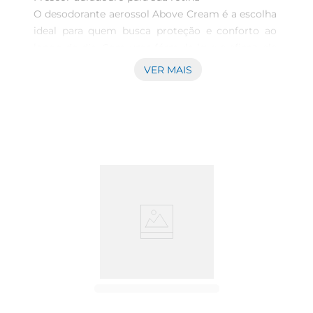
O desodorante aerossol Above Cream é a escolha 
ideal para quem busca proteção e conforto ao 
longo do dia. Com uma fórmula leve e eficaz, ele 
proporciona uma sensação de frescor que dura, 
VER MAIS
mantendo você confiante em qualquer situação. 
Seu formato prático de 150ml é perfeito para 
levar na bolsa ou na mochila, garantindo que 
você esteja sempre preparado para um toque de 
frescor a qualquer momento.

Tecnologia e conforto em cada aplicação  

Desenvolvido com tecnologia avançada, o 
desodorante Above Cream oferece uma aplicação 
suave e uniforme, evitando resíduos e 
proporcionando uma sensação agradável na pele. 
Sua fórmula é enriquecida com ingredientes que 
ajudam a controlar a umidade, mantendo a pele 
seca e confortável, mesmo em dias mais quentes. 