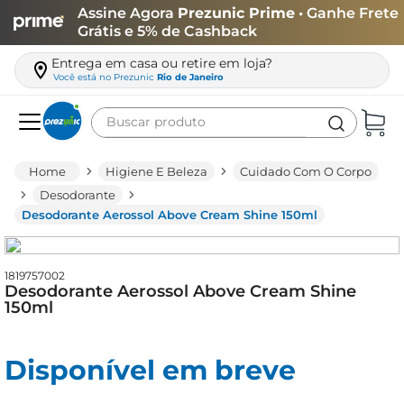
Assine Agora
Prezunic Prime
• Ganhe Frete
Grátis e 5% de Cashback
Entrega em casa ou retire em loja?
Você está no
Prezunic
Rio de Janeiro
Buscar produto
Termos mais buscados
Higiene E Beleza
Cuidado Com O Corpo
carne
Desodorante
Desodorante Aerossol Above Cream Shine 150ml
leite
café
1819757002
queijo
Desodorante Aerossol Above Cream Shine
150ml
arroz
biscoito
Disponível em breve
azeite