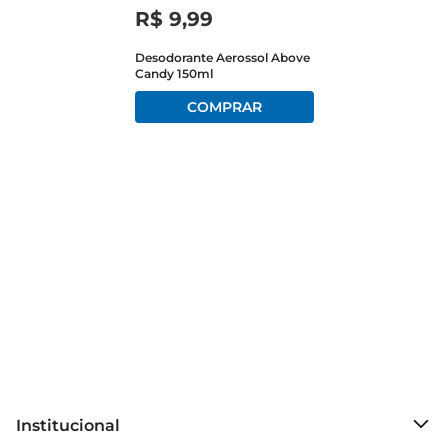
A fragrância leve e envolvente proporciona uma 
R$
9
,
99
experiência sensorial que complementa sua 
rotina de cuidados pessoais.

Desodorante Aerossol Above
Candy 150ml
Cuidados com a pele e proteção  

Além de oferecer proteção contra odores, o 
desodorante Above Cream é gentil com a pele, 
evitando irritações e desconfortos. Ideal para 
todos os tipos de pele, ele se destaca por sua 
composição que respeita a saúde da derme, 
permitindo que você se sinta bem durante todo o 
dia. A embalagem prática e funcional facilita o 
uso, tornando a aplicação rápida e eficiente.

Especificações e uso recomendado  

Com 150ml, o desodorante é ideal para uso diário. 
Para melhores resultados, aplique a uma 
distância de 15 cm das axilas, permitindo que o 
Institucional
produto se espalhe de maneira uniforme. Sua 