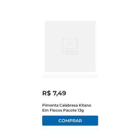
de qualquer refeição, proporcionando uma 
experiência gastronômica única.

Qualidade e Sabor Autêntico  

Produzida com pimentas selecionadas, a 
Pimenta Calabresa Kitano garante um sabor 
autêntico e de alta qualidade. Os flocos são 
cuidadosamente processados para preservar suas 
propriedades e intensidade, permitindo que você 
desfrute do verdadeiro sabor da pimenta 
calabresa em cada pitada. Ideal para quem 
aprecia um toque de ardência sem abrir mão da 
R$
7
,
49
qualidade.

Pimenta Calabresa Kitano
Em Flocos Pacote 13g
Sugestões de Uso  

Experimente adicionar a Pimenta Calabresa 
Kitano em suas receitas favoritas. Ela é perfeita 
para dar um novo ar a molhos, marinadas e até 