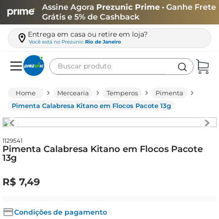
Assine Agora
Prezunic Prime
• Ganhe Frete
Grátis e 5% de Cashback
Entrega em casa ou retire em loja?
Você está no
Prezunic
Rio de Janeiro
Buscar produto
Termos mais buscados
Mercearia
Temperos
Pimenta
carne
Pimenta Calabresa Kitano em Flocos Pacote 13g
leite
café
1129541
Pimenta Calabresa Kitano em Flocos Pacote
queijo
13g
azeite
R$
7
,
49
biscoito
arroz
Condições de pagamento