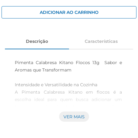
iogurte
papel higiênico
ADICIONAR AO CARRINHO
cerveja
Descrição
Características
Pimenta Calabresa Kitano Flocos 13g  Sabor e 
Aromas que Transformam

Intensidade e Versatilidade na Cozinha  

A Pimenta Calabresa Kitano em flocos é a 
escolha ideal para quem busca adicionar um 
toque especial e picante às suas receitas. Com 
13g de sabor concentrado, essa pimenta é 
VER MAIS
perfeita para temperar pratos variados, desde 
massas e pizzas até carnes e saladas. Seu sabor 
marcante e aromainconfundível elevam o nível 