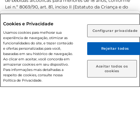
de bebidas alcoólicas para menores de 18 anos, conforme
Lei n.º 8069/90, art. 81, inciso II (Estatuto da Criança e do
Adolescente). Preços e condições exclusivos para o
www.prezunic.com.br
, podendo sofrer alterações sem aviso
Selecione sua região:
Cookies e Privacidade
prévio. O valor mínimo para as compras on-line é de R$
Configurar privacidade
Rio de Janeiro (RJ)
Goiás (GO)
Usamos cookies para melhorar sua
80,00.
experiência de navegação, otimizar as
Ou
funcionalidades do site, e trazer conteúdo
e ofertas personalizadas para você,
Rejeitar todos
Caso queira comprar online, informe como deseja receber
baseadas em seu histórico de navegação.
suas compras:
Ao clicar em aceitar, você concorda em
armazenar cookies em seu dispositivo.
© 2026 Copyright. Todos os direitos
Aceitar todos os
Para informações mais detalhadas a
Entrega em casa
Retire em Loja
cookies
reservados Prezunic.
respeito de cookies, consulte nossa
Política de Privacidade.
Cencosud Brasil Comercial SA.CNPJ sob n° 39.346.861/0350-
38 . Sediada na Av. das Nações Unidas, 12.995, 21º andar, CEP:
04.578-000, Bairro Brooklin Paulista, na cidade de São Paulo
- SP.