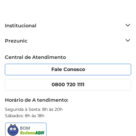
Institucional
Sobre o Prezunic
Prezunic
Grupo Cencosud
Trabalhe conosco
Blog Prezunic
Central de Atendimento
Política de Privacidade
Código de Ética
Portal do fornecedor
Encartes
Fale Conosco
Nossas lojas
App Prezunic
Cencosud Media
Clube Prezunic
0800 720 1111
Receitas
Black Friday
Horário de A tendimento:
Segunda à Sexta: 8h às 20h
Sábados: 8h às 18h