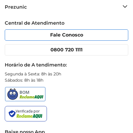
Sobre o Prezunic
Prezunic
Grupo Cencosud
Trabalhe conosco
Blog Prezunic
Central de Atendimento
Política de Privacidade
Código de Ética
Portal do fornecedor
Encartes
Fale Conosco
Nossas lojas
App Prezunic
Cencosud Media
Clube Prezunic
0800 720 1111
Receitas
Black Friday
Horário de A tendimento:
Segunda à Sexta: 8h às 20h
Sábados: 8h às 18h
Baixe nosso App