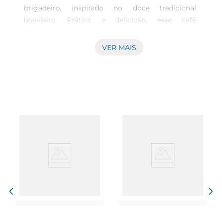
brigadeiro, inspirado no doce tradicional 
brasileiro. Prático e delicioso, esse café 
transforma cada pausa em um momento doce e 
acolhedor. Prepare em minutos e saboreie a 
VER MAIS
combinação perfeita de café e chocolate com o 
toque suave da Moça. São 10 cápsulas para você 
se deliciar a qualquer hora do dia.