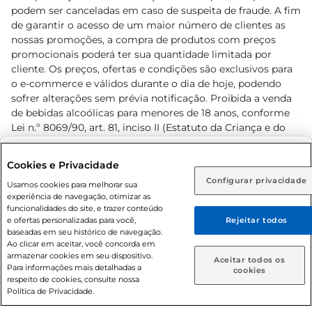
podem ser canceladas em caso de suspeita de fraude. A fim
de garantir o acesso de um maior número de clientes as
nossas promoções, a compra de produtos com preços
promocionais poderá ter sua quantidade limitada por
cliente. Os preços, ofertas e condições são exclusivos para
o e-commerce e válidos durante o dia de hoje, podendo
sofrer alterações sem prévia notificação. Proibida a venda
de bebidas alcoólicas para menores de 18 anos, conforme
Lei n.º 8069/90, art. 81, inciso II (Estatuto da Criança e do
Adolescente). Preços e condições exclusivos para o
www.prezunic.com.br
, podendo sofrer alterações sem aviso
Selecione sua região:
Cookies e Privacidade
prévio. O valor mínimo para as compras on-line é de R$
Configurar privacidade
Rio de Janeiro (RJ)
Goiás (GO)
Usamos cookies para melhorar sua
80,00.
experiência de navegação, otimizar as
Ou
funcionalidades do site, e trazer conteúdo
e ofertas personalizadas para você,
Rejeitar todos
Caso queira comprar online, informe como deseja receber
baseadas em seu histórico de navegação.
suas compras:
Ao clicar em aceitar, você concorda em
armazenar cookies em seu dispositivo.
© 2026 Copyright. Todos os direitos
Aceitar todos os
Para informações mais detalhadas a
Entrega em casa
Retire em Loja
cookies
reservados Prezunic.
respeito de cookies, consulte nossa
Política de Privacidade.