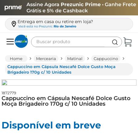
Assine Agora
Prezunic Prime
• Ganhe Frete
Grátis e 5% de Cashback
Entrega em casa ou retire em loja?
Você está no
Prezunic
Rio de Janeiro
Buscar produto
Termos mais buscados
Mercearia
Matinal
Cappuccino
carne
Cappuccino em Cápsula Nescafé Dolce Gusto Moça
Brigadeiro 170g c/ 10 Unidades
leite
café
1872779
queijo
Cappuccino em Cápsula Nescafé Dolce Gusto
Moça Brigadeiro 170g c/ 10 Unidades
biscoito
azeite
Disponível em breve
arroz