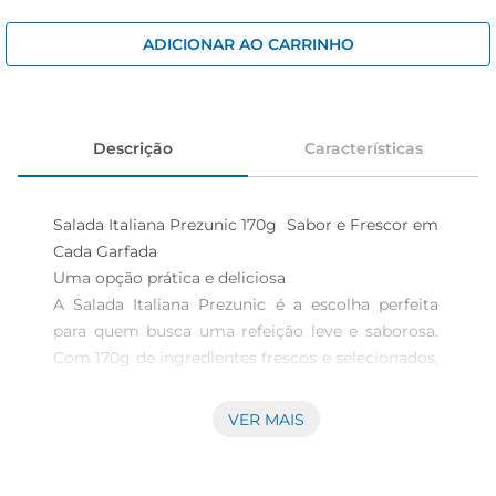
iogurte
papel higiênico
ADICIONAR AO CARRINHO
cerveja
Descrição
Características
Salada Italiana Prezunic 170g  Sabor e Frescor em 
Cada Garfada

Uma opção prática e deliciosa  

A Salada Italiana Prezunic é a escolha perfeita 
para quem busca uma refeição leve e saborosa. 
Com 170g de ingredientes frescos e selecionados, 
essa salada traz a essência da culinária italiana 
para o seu dia a dia. Ideal para acompanhar pratos 
VER MAIS
principais ou até mesmo como uma refeição 
rápida, ela é uma alternativa nutritiva que 
combina praticidade e sabor.
