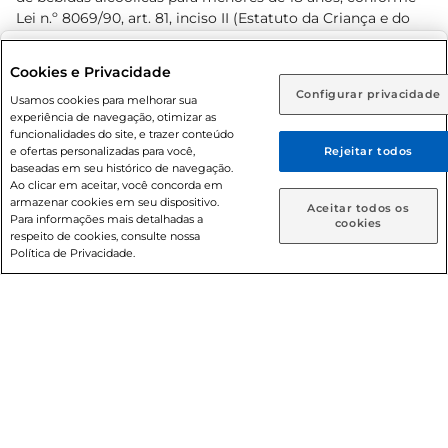
Lei n.º 8069/90, art. 81, inciso II (Estatuto da Criança e do
Adolescente). Preços e condições exclusivos para o
www.prezunic.com.br
, podendo sofrer alterações sem aviso
Selecione sua região:
Cookies e Privacidade
prévio. O valor mínimo para as compras on-line é de R$
Configurar privacidade
Rio de Janeiro (RJ)
Goiás (GO)
Usamos cookies para melhorar sua
80,00.
experiência de navegação, otimizar as
Ou
funcionalidades do site, e trazer conteúdo
e ofertas personalizadas para você,
Rejeitar todos
Caso queira comprar online, informe como deseja receber
baseadas em seu histórico de navegação.
suas compras:
Ao clicar em aceitar, você concorda em
armazenar cookies em seu dispositivo.
© 2026 Copyright. Todos os direitos
Aceitar todos os
Para informações mais detalhadas a
Entrega em casa
Retire em Loja
cookies
reservados Prezunic.
respeito de cookies, consulte nossa
Política de Privacidade.
Cencosud Brasil Comercial SA.CNPJ sob n° 39.346.861/0350-
38 . Sediada na Av. das Nações Unidas, 12.995, 21º andar, CEP:
04.578-000, Bairro Brooklin Paulista, na cidade de São Paulo
- SP.