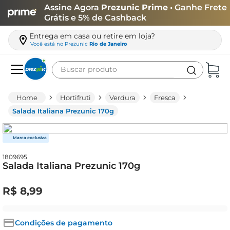
Assine Agora
Prezunic Prime
• Ganhe Frete
Grátis e 5% de Cashback
Entrega em casa ou retire em loja?
Você está no
Prezunic
Rio de Janeiro
Buscar produto
Termos mais buscados
Hortifruti
Verdura
Fresca
carne
Salada Italiana Prezunic 170g
leite
café
1809695
queijo
Salada Italiana Prezunic 170g
biscoito
R$
8
,
99
azeite
arroz
Condições de pagamento