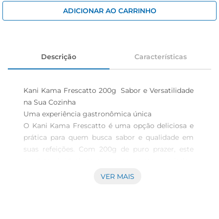
cerveja
ADICIONAR AO CARRINHO
iogurte
papel higiênico
Descrição
Características
Kani Kama Frescatto 200g  Sabor e Versatilidade 
na Sua Cozinha

Uma experiência gastronômica única

O Kani Kama Frescatto é uma opção deliciosa e 
prática para quem busca sabor e qualidade em 
suas refeições. Com 200g de puro prazer, este 
produto é ideal para compor pratos variados, 
desde saladas frescas até receitas quentes. Sua 
VER MAIS
textura leve e sabor marcante trazem um novo ar 
às suas criações culinárias, proporcionando uma 
experiência única a cada garfada.
