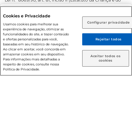
Lei n.º 8069/90, art. 81, inciso II (Estatuto da Criança e do
Adolescente). Preços e condições exclusivos para o
www.prezunic.com.br
, podendo sofrer alterações sem aviso
Selecione sua região:
Cookies e Privacidade
prévio. O valor mínimo para as compras on-line é de R$
Configurar privacidade
Rio de Janeiro (RJ)
Goiás (GO)
Usamos cookies para melhorar sua
80,00.
experiência de navegação, otimizar as
Ou
funcionalidades do site, e trazer conteúdo
e ofertas personalizadas para você,
Rejeitar todos
Caso queira comprar online, informe como deseja receber
baseadas em seu histórico de navegação.
suas compras:
Ao clicar em aceitar, você concorda em
armazenar cookies em seu dispositivo.
© 2026 Copyright. Todos os direitos
Aceitar todos os
Para informações mais detalhadas a
Entrega em casa
Retire em Loja
cookies
reservados Prezunic.
respeito de cookies, consulte nossa
Política de Privacidade.
Cencosud Brasil Comercial SA.CNPJ sob n° 39.346.861/0350-
38 . Sediada na Av. das Nações Unidas, 12.995, 21º andar, CEP:
04.578-000, Bairro Brooklin Paulista, na cidade de São Paulo
- SP.