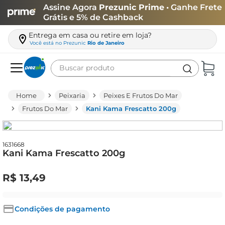
Assine Agora
Prezunic Prime
• Ganhe Frete
Grátis e 5% de Cashback
Entrega em casa ou retire em loja?
Você está no
Prezunic
Rio de Janeiro
Buscar produto
Termos mais buscados
Peixaria
Peixes E Frutos Do Mar
carne
Frutos Do Mar
Kani Kama Frescatto 200g
leite
café
1631668
Kani Kama Frescatto 200g
queijo
arroz
R$
13
,
49
azeite
biscoito
Condições de pagamento