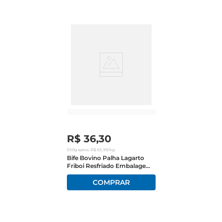
única tornam cada pedaço uma verdadeira 
experiência gastronômica.

Processo de produção cuidadoso 

A Friboi é reconhecida pela excelência em seus 
produtos, e o Jerked Beef não é exceção. A carne 
é cuidadosamente selecionada e passa por um 
processo de desidratação que preserva suas 
características naturais, garantindo um produto 
com alta qualidade e sabor. Essa técnica não só 
intensifica o gosto da carne, mas também a 
torna mais durável, permitindo que você a 
R$
36
,
30
aproveite por mais tempo.

550g
aprox.
•
R$
65
,
99
/kg
Bife Bovino Palha Lagarto
Friboi Resfriado Embalagem
Versatilidade na cozinha  

Econômica
Este jerked beef é extremamente versátil e pode 
ser utilizado de diversas maneiras. Seja como um 
lancherápido, em saladas, ou como ingrediente 
em pratos quentes, ele se adapta a diferentes 