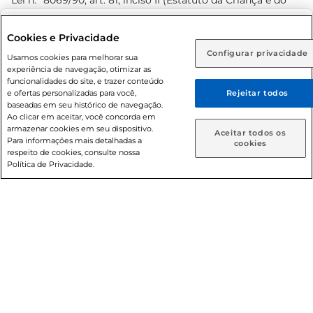
Lei n.º 8069/90, art. 81, inciso II (Estatuto da Criança e do
Adolescente). Preços e condições exclusivos para o
www.prezunic.com.br
, podendo sofrer alterações sem aviso
Selecione sua região:
Cookies e Privacidade
prévio. O valor mínimo para as compras on-line é de R$
Configurar privacidade
Rio de Janeiro (RJ)
Goiás (GO)
Usamos cookies para melhorar sua
80,00.
experiência de navegação, otimizar as
Ou
funcionalidades do site, e trazer conteúdo
e ofertas personalizadas para você,
Rejeitar todos
Caso queira comprar online, informe como deseja receber
baseadas em seu histórico de navegação.
suas compras:
Ao clicar em aceitar, você concorda em
armazenar cookies em seu dispositivo.
© 2026 Copyright. Todos os direitos
Aceitar todos os
Para informações mais detalhadas a
Entrega em casa
Retire em Loja
cookies
reservados Prezunic.
respeito de cookies, consulte nossa
Política de Privacidade.
Cencosud Brasil Comercial SA.CNPJ sob n° 39.346.861/0350-
38 . Sediada na Av. das Nações Unidas, 12.995, 21º andar, CEP:
04.578-000, Bairro Brooklin Paulista, na cidade de São Paulo
- SP.