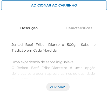
iogurte
ADICIONAR AO CARRINHO
papel higiênico
cerveja
Descrição
Características
Jerked Beef Friboi Dianteiro 500g  Sabor e 
Tradição em Cada Mordida

Uma experiência de sabor inigualável  

O Jerked Beef FriboiDianteiro é uma opção 
deliciosa para quem aprecia carnes de qualidade. 
Com 500g de carne desidratada, este produto 
traz a tradição e o sabor característico da carne 
VER MAIS
bovina, ideal para ser consumido como um 
lanche prático ou como acompanhamento em 
diversas refeições. Seu sabor marcante e textura 