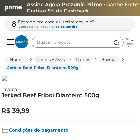
Assine Agora
Prezunic Prime
• Ganhe Frete
Grátis e 5% de Cashback
Entrega em casa ou retire em loja?
Você está no
Prezunic
Rio de Janeiro
Buscar produto
Termos mais buscados
Carnes E Aves
Carnes
Bovinas
carne
Jerked Beef Friboi Dianteiro 500g
leite
café
1608260
Jerked Beef Friboi Dianteiro 500g
queijo
azeite
R$
39
,
99
biscoito
arroz
Condições de pagamento