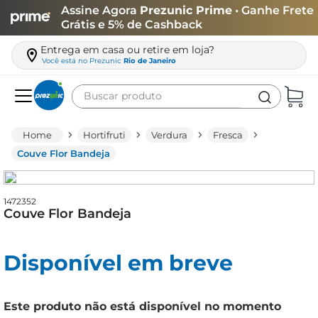
Assine Agora
Prezunic Prime
• Ganhe Frete
Grátis e 5% de Cashback
Entrega em casa ou retire em loja?
Você está no
Prezunic
Rio de Janeiro
Buscar produto
Termos mais buscados
Hortifruti
Verdura
Fresca
carne
Couve Flor Bandeja
leite
café
1472352
Couve Flor Bandeja
queijo
arroz
Disponível em breve
azeite
biscoito
Este produto não está disponível no momento