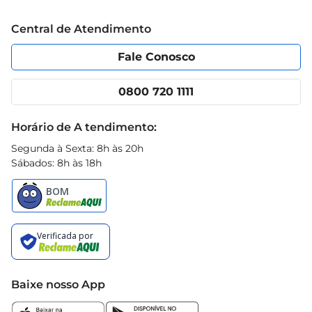
Trabalhe conosco
Blog Prezunic
Central de Atendimento
Política de Privacidade
Código de Ética
Portal do fornecedor
Encartes
Fale Conosco
Nossas lojas
App Prezunic
Cencosud Media
Clube Prezunic
0800 720 1111
Receitas
Black Friday
Horário de A tendimento:
Segunda à Sexta: 8h às 20h
Sábados: 8h às 18h
Baixe nosso App