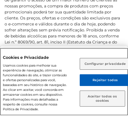
de garantir o acesso de um maior número de clientes as
nossas promoções, a compra de produtos com preços
promocionais poderá ter sua quantidade limitada por
cliente. Os preços, ofertas e condições são exclusivos para
o e-commerce e válidos durante o dia de hoje, podendo
sofrer alterações sem prévia notificação. Proibida a venda
de bebidas alcoólicas para menores de 18 anos, conforme
Lei n.º 8069/90, art. 81, inciso II (Estatuto da Criança e do
Adolescente). Preços e condições exclusivos para o
www.prezunic.com.br
, podendo sofrer alterações sem aviso
Selecione sua região:
Cookies e Privacidade
prévio. O valor mínimo para as compras on-line é de R$
Configurar privacidade
Rio de Janeiro (RJ)
Goiás (GO)
Usamos cookies para melhorar sua
80,00.
experiência de navegação, otimizar as
Ou
funcionalidades do site, e trazer conteúdo
e ofertas personalizadas para você,
Rejeitar todos
Caso queira comprar online, informe como deseja receber
baseadas em seu histórico de navegação.
suas compras:
Ao clicar em aceitar, você concorda em
armazenar cookies em seu dispositivo.
© 2026 Copyright. Todos os direitos
Aceitar todos os
Para informações mais detalhadas a
Entrega em casa
Retire em Loja
cookies
reservados Prezunic.
respeito de cookies, consulte nossa
Política de Privacidade.