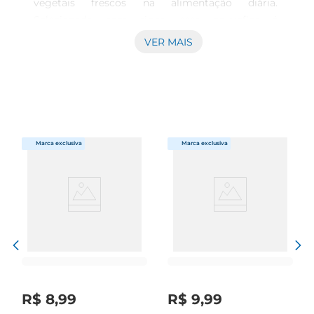
vegetais frescos na alimentação diária. 
Selecionada com rigor, essa couveflor é 
embalada para preservar seu frescor e nutrientes, 
VER MAIS
garantindo que você tenha sempre um produto 
de qualidade à disposição. Ideal para diversas 
preparações, desde saladas até pratos quentes, 
ela traz versatilidade e sabor para suas receitas.

Benefícios nutricionais  

Rica emvitaminas e minerais, a couveflor é uma 
excelente fonte de vitamina C, vitamina K e ácido 
fólico, além de ser baixa em calorias. Seu 
consumo regular pode contribuir para uma dieta 
equilibrada, ajudando na manutenção da saúde e 
no fortalecimento do sistema imunológico. A 
CouveFlor Embalada BDJ é perfeita para quem 
busca uma alimentação mais saudável e nutritiva.

Sugestões de uso  

Essa couveflor pode ser utilizada de diversas 
R$
8
,
99
R$
9
,
99
maneiras na cozinha. Experimente cozinhála no 