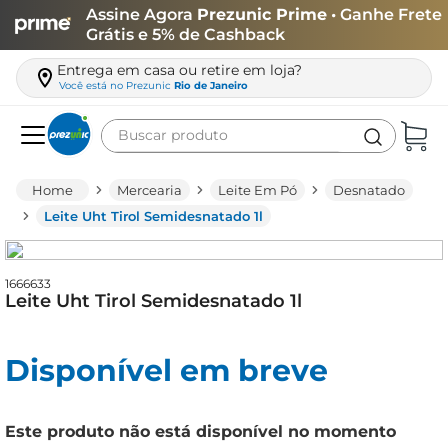
Assine Agora
Prezunic Prime
• Ganhe Frete
Grátis e 5% de Cashback
Entrega em casa ou retire em loja?
Você está no
Prezunic
Rio de Janeiro
Buscar produto
Termos mais buscados
Mercearia
Leite Em Pó
Desnatado
carne
Leite Uht Tirol Semidesnatado 1l
leite
café
1666633
Leite Uht Tirol Semidesnatado 1l
queijo
biscoito
Disponível em breve
azeite
arroz
Este produto não está disponível no momento