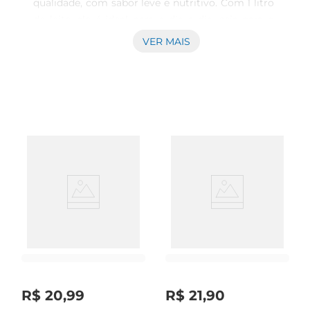
qualidade, com sabor leve e nutritivo. Com 1 litro 
de leite, ele é ideal para o dia a dia, seja para o 
café da manhã, lanches ou receitas. Este leite é 
VER MAIS
cuidadosamente processado para garantir que 
você tenha sempre um produto fresco e 
saboroso à sua disposição.

Benefícios Nutricionais  

Este leite semi desnatado é uma excelente fonte 
de proteínas, cálcio e vitaminas, essenciais para 
uma alimentação equilibrada. Com menos 
gordura que o leite integral, ele proporciona uma 
opção mais leve, sem abrir mão do sabor. É 
perfeito para quem deseja manter uma dieta 
saudável, oferecendo todos os nutrientes 
necessários para o seu bemestar.

Versatilidade na Cozinha  

O Leite Tirol UHT Semi Desnatado é 
extremamente versátil e pode ser utilizado em 
R$
20
,
99
R$
21
,
90
diversas preparações. Desde um simples copo de 