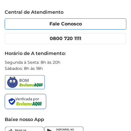
uma excelente opção para acompanhar cereais, 
Trabalhe conosco
Blog Prezunic
Central de Atendimento
frutas ou ser utilizado em receitas que exigem 
Política de Privacidade
Código de Ética
leite.
Portal do fornecedor
Encartes
Fale Conosco
Nossas lojas
App Prezunic
Cencosud Media
Clube Prezunic
0800 720 1111
Receitas
Black Friday
Horário de A tendimento:
Segunda à Sexta: 8h às 20h
Sábados: 8h às 18h
Baixe nosso App