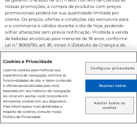
de garantir o acesso de um maior número de clientes as
nossas promoções, a compra de produtos com preços
promocionais poderá ter sua quantidade limitada por
cliente. Os preços, ofertas e condições são exclusivos para
o e-commerce e válidos durante o dia de hoje, podendo
sofrer alterações sem prévia notificação. Proibida a venda
de bebidas alcoólicas para menores de 18 anos, conforme
Lei n.º 8069/90, art. 81, inciso II (Estatuto da Criança e do
Adolescente). Preços e condições exclusivos para o
www.prezunic.com.br
, podendo sofrer alterações sem aviso
Selecione sua região:
Cookies e Privacidade
prévio. O valor mínimo para as compras on-line é de R$
Configurar privacidade
Rio de Janeiro (RJ)
Goiás (GO)
Usamos cookies para melhorar sua
80,00.
experiência de navegação, otimizar as
Ou
funcionalidades do site, e trazer conteúdo
e ofertas personalizadas para você,
Rejeitar todos
Caso queira comprar online, informe como deseja receber
baseadas em seu histórico de navegação.
suas compras:
Ao clicar em aceitar, você concorda em
armazenar cookies em seu dispositivo.
© 2026 Copyright. Todos os direitos
Aceitar todos os
Para informações mais detalhadas a
Entrega em casa
Retire em Loja
cookies
reservados Prezunic.
respeito de cookies, consulte nossa
Política de Privacidade.